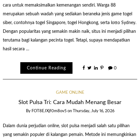
cara untuk memaksimalkan kemenangan sendiri. Warga 88
merupakan sebuah wadah yang sediakan beraneka jenis game togel
siber, contohnya togel Singapore, togel Hongkong, serta lotto Sydney.
Dengan popularitas yang semakin makin naik, situs ini menjadi pilihan
terutama bagi kalangan pecinta togel. Tetapi, supaya mendapatkan
hasil secara …
Continue Reading
0
GAME ONLINE
Slot Pulsa Tri: Cara Mudah Menang Besar
By
FOT8EJXjf0m8ov5
on
Thursday, July 16, 2026
Dalam dunia perjudian online, slot pulsa menjadi salah satu pilihan
yang semakin populer di kalangan pemain. Metode ini memungkinkan