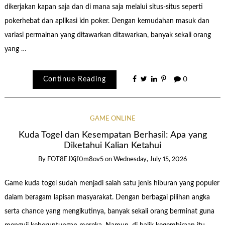
dikerjakan kapan saja dan di mana saja melalui situs-situs seperti
pokerhebat dan aplikasi idn poker. Dengan kemudahan masuk dan
variasi permainan yang ditawarkan ditawarkan, banyak sekali orang
yang …
Continue Reading
0
GAME ONLINE
Kuda Togel dan Kesempatan Berhasil: Apa yang
Diketahui Kalian Ketahui
By
FOT8EJXjf0m8ov5
on
Wednesday, July 15, 2026
Game kuda togel sudah menjadi salah satu jenis hiburan yang populer
dalam beragam lapisan masyarakat. Dengan berbagai pilihan angka
serta chance yang mengikutinya, banyak sekali orang berminat guna