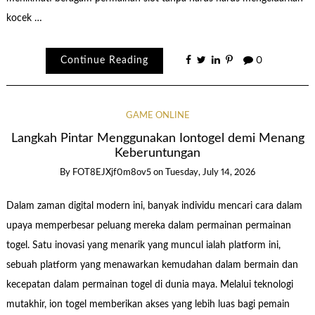
kocek …
Continue Reading
0
GAME ONLINE
Langkah Pintar Menggunakan Iontogel demi Menang
Keberuntungan
By
FOT8EJXjf0m8ov5
on
Tuesday, July 14, 2026
Dalam zaman digital modern ini, banyak individu mencari cara dalam
upaya memperbesar peluang mereka dalam permainan permainan
togel. Satu inovasi yang menarik yang muncul ialah platform ini,
sebuah platform yang menawarkan kemudahan dalam bermain dan
kecepatan dalam permainan togel di dunia maya. Melalui teknologi
mutakhir, ion togel memberikan akses yang lebih luas bagi pemain