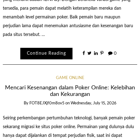
tersedia, para pemain dapat melatih keterampilan mereka dan
menambah level permainan poker. Baik pemain baru maupun
perjudian lama dapat menemukan antusiasme dan kesenangan baru
pada situs tersebut. …
Continue Reading
0
GAME ONLINE
Mencari Kesenangan dalam Poker Online: Kelebihan
dan Kekurangan
By
FOT8EJXjf0m8ov5
on
Wednesday, July 15, 2026
Seiring perkembangan pertumbuhan teknologi, banyak pemain poker
sekarang migrasi ke situs poker online. Permainan yang dulunya dulu
hanya dapat dijalankan di tempat perjudian fisik, saat ini dapat