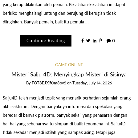
yang kerap dilakukan oleh pemain. Kesalahan-kesalahan ini dapat
berisiko menghalangi untung dan berujung di kerugian tidak
diinginkan. Banyak pemain, baik itu pemula …
Continue Reading
0
GAME ONLINE
Misteri Salju 4D: Menyingkap Misteri di Sisinya
By
FOT8EJXjf0m8ov5
on
Tuesday, July 14, 2026
Salju4D telah menjadi topik yang menarik perhatian sejumlah orang
akhir-akhir ini. Dengan banyaknya informasi dan spekulasi yang
beredar di banyak platform, banyak sekali yang penasaran dengan
hal-hal yang sebenarnya tersimpan di balik fenomena ini. Salju4D
tidak sekadar menjadi istilah yang nampak asing, tetapi juga