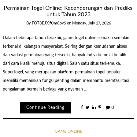
Permainan Togel Online: Kecenderungan dan Prediksi
untuk Tahun 2023
By
FOT8EJXjf0m8ov5
on
Monday, July 27, 2026
Dalam beberapa tahun terakhir, game togel online semakin semakin
terkenal di kalangan masyarakat. Seiring dengan kemudahan akses
dan variasi permainan yang tersedia, banyak individu mulai beralih
dari cara klasik menuju situs digital. Salah satu situs terkemuka,
SuperTogel, yang merupakan platform permainan togel populer,
memiliki memainkan fungsi penting dalam membantu memfasilitasi
pengalaman bermain berlaga yang nyaman …
Continue Reading
0
GAME ONLINE