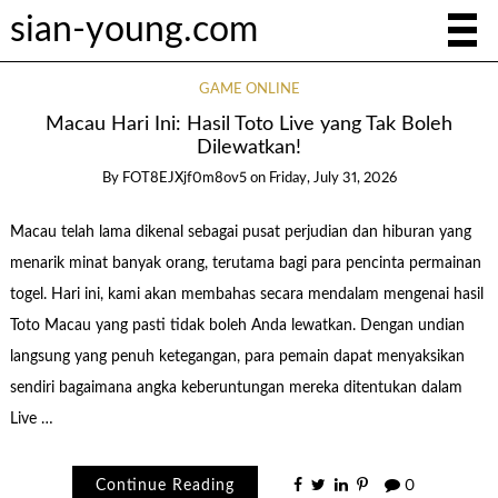
sian-young.com
GAME ONLINE
Macau Hari Ini: Hasil Toto Live yang Tak Boleh
Dilewatkan!
By
FOT8EJXjf0m8ov5
on
Friday, July 31, 2026
Macau telah lama dikenal sebagai pusat perjudian dan hiburan yang
menarik minat banyak orang, terutama bagi para pencinta permainan
togel. Hari ini, kami akan membahas secara mendalam mengenai hasil
Toto Macau yang pasti tidak boleh Anda lewatkan. Dengan undian
langsung yang penuh ketegangan, para pemain dapat menyaksikan
sendiri bagaimana angka keberuntungan mereka ditentukan dalam
Live …
Continue Reading
0