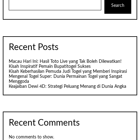
Search
Recent Posts
Macau Hari Ini: Hasil Toto Live yang Tak Boleh Dilewatkan!
Kisah Inspiratif Pemain Bupatitogel Sukses
Kisah Keberhasilan Pemuda Judi Togel yang Memberi Inspirasi
Mengenal Togel Super: Dunia Permainan Togel yang Sangat
Menggoda
Keajaiban Dewi 4D: Strategi Peluang Menang di Dunia Angka
Recent Comments
No comments to show.