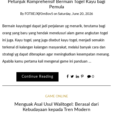
Petunjuk Komprehensif Bermain Togel Kayu bagi
Pemula
By
FOT8EJXjf0m8ov5
on
Saturday, June 20, 2026
Bermain kayutogel dapat jadi perjalanan yg menarik, terutama bagi
orang yang baru yang hendak menelusuri alam game angkutan togel
ini juga. Kayu togel, yang juga disebut kayu togel, menjadi semakin
terkenal di kalangan kalangan masyarakat, melalui banyak cara dan
strategi yg dapat diterapkan agar meningkatkan kesempatan menang.
Apabila kamu pertama kali mengenal game ini panduan …
Continue Reading
0
GAME ONLINE
Menguak Asal Usul Walitogel: Berasal dari
Kebudayaan kepada Tren Modern