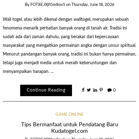
By
FOT8EJXjf0m8ov5
on
Thursday, June 18, 2026
Wali togel, atau lebih dikenal dengan walitogel, merupakan sebuah
fenomena menarik perhatian banyak orang di tanah air. Tradisi ini
sudah ada dari zaman dahulu, yang berakar dari kepercayaan
masyarakat yang mengaitkan permainan angka dengan unsur spiritual.
Menurut pandangan banyak orang, tradisi ini bukan hanya permainan,
tetapi juga menjadi media untuk meraih keberuntungan dan
menyampaikan harapan. …
Continue Reading
0
GAME ONLINE
Tips Bermanfaat untuk Pendatang Baru
Kudatogel.com