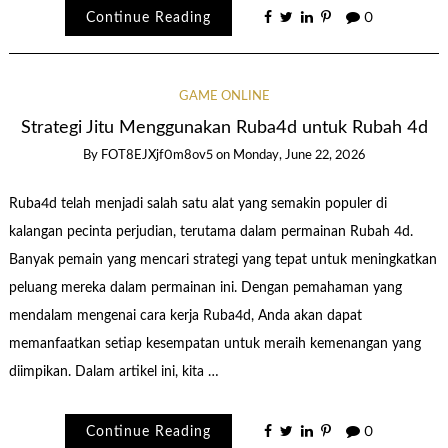
Continue Reading
0
GAME ONLINE
Strategi Jitu Menggunakan Ruba4d untuk Rubah 4d
By
FOT8EJXjf0m8ov5
on
Monday, June 22, 2026
Ruba4d telah menjadi salah satu alat yang semakin populer di
kalangan pecinta perjudian, terutama dalam permainan Rubah 4d.
Banyak pemain yang mencari strategi yang tepat untuk meningkatkan
peluang mereka dalam permainan ini. Dengan pemahaman yang
mendalam mengenai cara kerja Ruba4d, Anda akan dapat
memanfaatkan setiap kesempatan untuk meraih kemenangan yang
diimpikan. Dalam artikel ini, kita …
Continue Reading
0