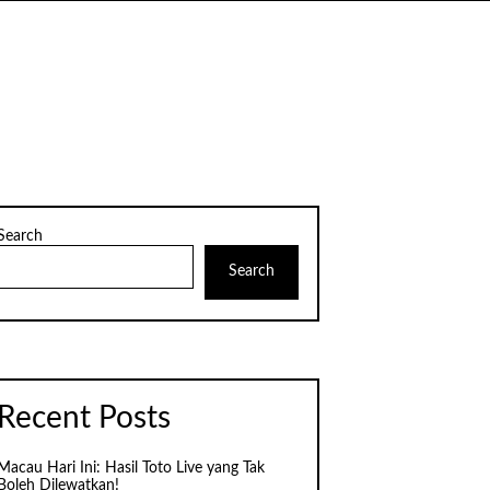
Search
Search
Recent Posts
Macau Hari Ini: Hasil Toto Live yang Tak
Boleh Dilewatkan!