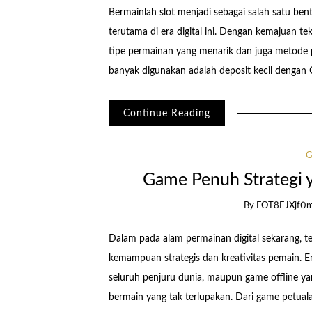
Bermainlah slot menjadi sebagai salah satu ben
terutama di era digital ini. Dengan kemajuan 
tipe permainan yang menarik dan juga metode p
banyak digunakan adalah deposit kecil deng
Continue Reading
G
Game Penuh Strategi
By
FOT8EJXjf0
Dalam pada alam permainan digital sekarang, 
kemampuan strategis dan kreativitas pemain. E
seluruh penjuru dunia, maupun game offline ya
bermain yang tak terlupakan. Dari game petua