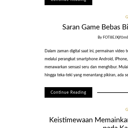
G
Saran Game Bebas Bi
By
FOT8EJXjf0m
Dalam zaman digital saat ini, permainan video tel
melalui perangkat smartphone Android, iPhone, 
menawarkan sensasi seru dan menghibur. Mulai
hingga teka-teki yang menantang pikiran, ada 
Continue Reading
G
Keistimewaan Memainkan