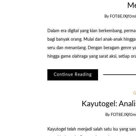
M
By
FOT8EJXjf0m
Dalam era digital yang kian berkembang, permai
bagi banyak orang. Mulai dari anak-anak hing
seru dan menantang. Dengan beragam genre yang
hingga game olahraga yang sarat aksi, setiap
Continue Reading
G
Kayutogel: Anal
By
FOT8EJXjf0m
Kayutogel telah menjadi salah satu isu yang sa