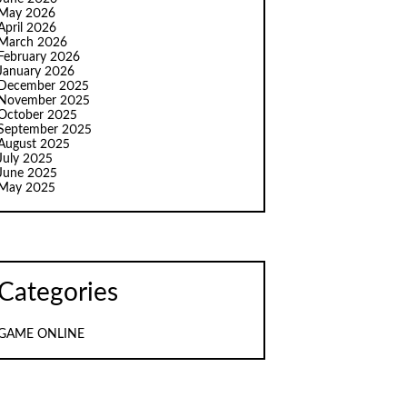
May 2026
April 2026
March 2026
February 2026
January 2026
December 2025
November 2025
October 2025
September 2025
August 2025
July 2025
June 2025
May 2025
Categories
GAME ONLINE