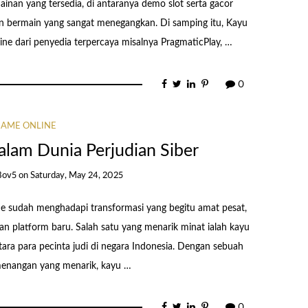
inan yang tersedia, di antaranya demo slot serta gacor
an bermain yang sangat menegangkan. Di samping itu, Kayu
ne dari penyedia terpercaya misalnya PragmaticPlay, …
0
AME ONLINE
alam Dunia Perjudian Siber
8ov5
on
Saturday, May 24, 2025
ine sudah menghadapi transformasi yang begitu amat pesat,
 platform baru. Salah satu yang menarik minat ialah kayu
tara para pecinta judi di negara Indonesia. Dengan sebuah
emenangan yang menarik, kayu …
0