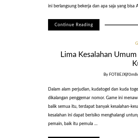
ini berlangsung bekerja dan apa saja yang bi
Continue Reading
G
Lima Kesalahan Umum 
K
By
FOT8EJXjf0m8
Dalam alam perjudian, kudatogel dan kuda toge
dikalangan penggemar nomor. Game ini menawa
balik semua itu, terdapat banyak kesalahan-ke
kesalahan ini dapat berisiko menghalangi untun
pemain, baik itu pemula …