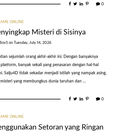
0
AME ONLINE
nyingkap Misteri di Sisinya
8ov5
on
Tuesday, July 14, 2026
tian sejumlah orang akhir-akhir ini. Dengan banyaknya
 platform, banyak sekali yang penasaran dengan hal-hal
i. Salju4D tidak sekadar menjadi istilah yang nampak asing,
n misteri yang membungkus dunia taruhan dan …
0
AME ONLINE
menggunakan Setoran yang Ringan