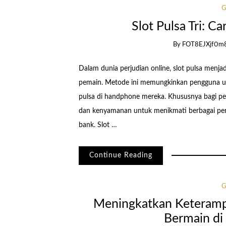
G
Slot Pulsa Tri: 
By
FOT8EJXjf0m
Dalam dunia perjudian online, slot pulsa menjad
pemain. Metode ini memungkinkan pengguna 
pulsa di handphone mereka. Khususnya bagi pe
dan kenyamanan untuk menikmati berbagai perm
bank. Slot …
Continue Reading
G
Meningkatkan Keterampi
Bermain di