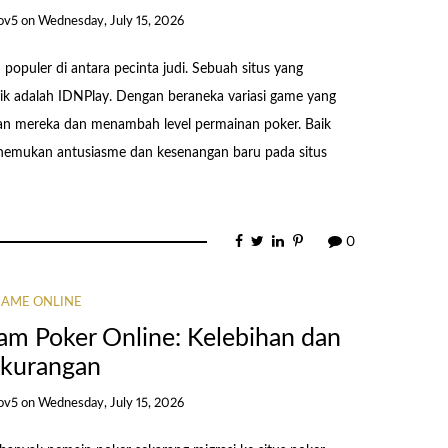
ov5
on
Wednesday, July 15, 2026
 populer di antara pecinta judi. Sebuah situs yang
k adalah IDNPlay. Dengan beraneka variasi game yang
lan mereka dan menambah level permainan poker. Baik
nemukan antusiasme dan kesenangan baru pada situs
0
AME ONLINE
am Poker Online: Kelebihan dan
kurangan
ov5
on
Wednesday, July 15, 2026