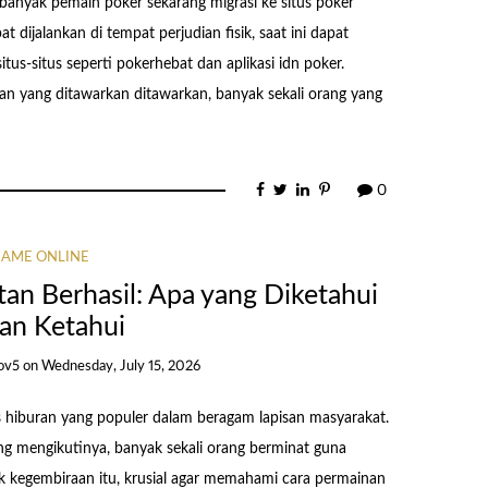
banyak pemain poker sekarang migrasi ke situs poker
 dijalankan di tempat perjudian fisik, saat ini dapat
itus-situs seperti pokerhebat dan aplikasi idn poker.
 yang ditawarkan ditawarkan, banyak sekali orang yang
0
AME ONLINE
an Berhasil: Apa yang Diketahui
ian Ketahui
ov5
on
Wednesday, July 15, 2026
s hiburan yang populer dalam beragam lapisan masyarakat.
ng mengikutinya, banyak sekali orang berminat guna
k kegembiraan itu, krusial agar memahami cara permainan