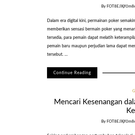
By
FOT8EJXjf0m8
Dalam era digital kini, permainan poker semakin
memberikan sensasi bermain poker yang menari
tersedia, para pemain dapat melatih keterampi
pemain baru maupun perjudian lama dapat me
tersebut. …
Continue Reading
G
Mencari Kesenangan dal
Ke
By
FOT8EJXjf0m8