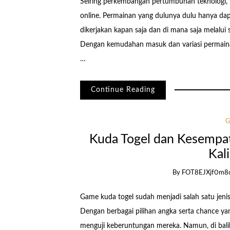
Seiring perkembangan pertumbuhan teknologi, 
online. Permainan yang dulunya dulu hanya dapat
dikerjakan kapan saja dan di mana saja melalui s
Dengan kemudahan masuk dan variasi permainan
…
Continue Reading
G
Kuda Togel dan Kesempat
Kal
By
FOT8EJXjf0m8
Game kuda togel sudah menjadi salah satu jeni
Dengan berbagai pilihan angka serta chance ya
menguji keberuntungan mereka. Namun, di bali