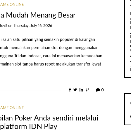
AME ONLINE
Cara Mudah Menang Besar
8ov5
on
Thursday, July 16, 2026
i salah satu pilihan yang semakin populer di kalangan
untuk memainkan permainan slot dengan menggunakan
ngguna Tri dan Indosat, cara ini menawarkan kemudahan
ainan slot tanpa harus repot melakukan transfer lewat
0
AME ONLINE
lan Poker Anda sendiri melalui
 platform IDN Play