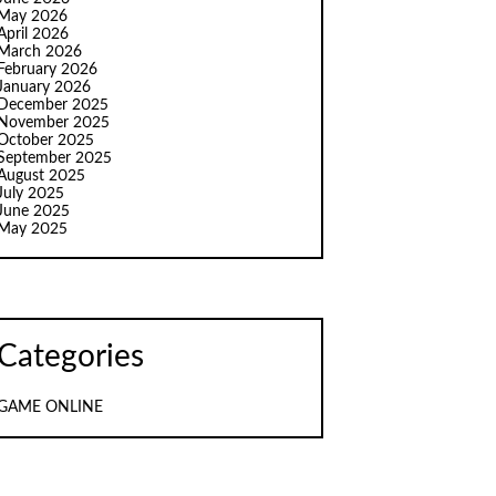
May 2026
April 2026
March 2026
February 2026
January 2026
December 2025
November 2025
October 2025
September 2025
August 2025
July 2025
June 2025
May 2025
Categories
GAME ONLINE