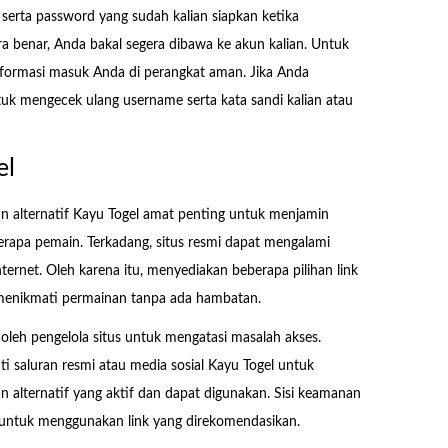
erta password yang sudah kalian siapkan ketika
ra benar, Anda bakal segera dibawa ke akun kalian. Untuk
formasi masuk Anda di perangkat aman. Jika Anda
tuk mengecek ulang username serta kata sandi kalian atau
el
an alternatif Kayu Togel amat penting untuk menjamin
rapa pemain. Terkadang, situs resmi dapat mengalami
ternet. Oleh karena itu, menyediakan beberapa pilihan link
 menikmati permainan tanpa ada hambatan.
 oleh pengelola situs untuk mengatasi masalah akses.
i saluran resmi atau media sosial Kayu Togel untuk
 alternatif yang aktif dan dapat digunakan. Sisi keamanan
al untuk menggunakan link yang direkomendasikan.