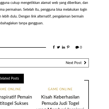
engguna cukup mengetikkan alamat web yang diberikan, dan
ma permainan. Setelah itu, pengguna bisa melakukan login
 lebih dulu. Dengan link alternatif, pengalaman bermain
mbahagiakan tanpa gangguan.
0
Next Post
Related Posts
AME ONLINE
GAME ONLINE
nspiratif Pemain
Kisah Keberhasilan
titogel Sukses
Pemuda Judi Togel