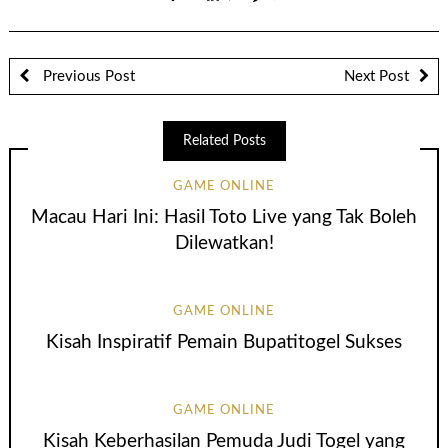
Previous Post
Next Post
Related Posts
GAME ONLINE
Macau Hari Ini: Hasil Toto Live yang Tak Boleh
Dilewatkan!
GAME ONLINE
Kisah Inspiratif Pemain Bupatitogel Sukses
GAME ONLINE
Kisah Keberhasilan Pemuda Judi Togel yang