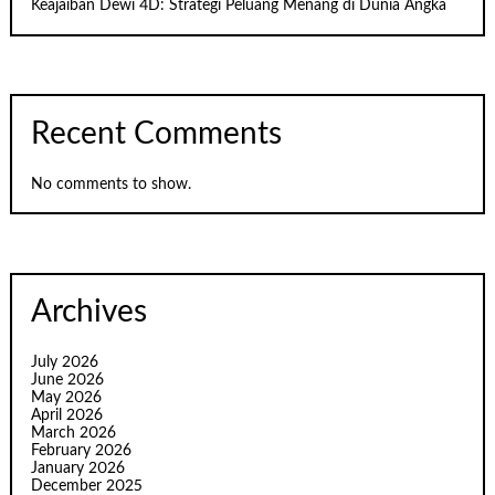
Keajaiban Dewi 4D: Strategi Peluang Menang di Dunia Angka
Recent Comments
No comments to show.
Archives
July 2026
June 2026
May 2026
April 2026
March 2026
February 2026
January 2026
December 2025