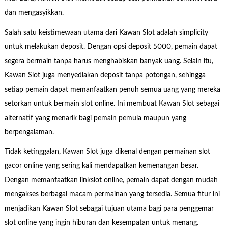
dan mengasyikkan.
Salah satu keistimewaan utama dari Kawan Slot adalah simplicity
untuk melakukan deposit. Dengan opsi deposit 5000, pemain dapat
segera bermain tanpa harus menghabiskan banyak uang. Selain itu,
Kawan Slot juga menyediakan deposit tanpa potongan, sehingga
setiap pemain dapat memanfaatkan penuh semua uang yang mereka
setorkan untuk bermain slot online. Ini membuat Kawan Slot sebagai
alternatif yang menarik bagi pemain pemula maupun yang
berpengalaman.
Tidak ketinggalan, Kawan Slot juga dikenal dengan permainan slot
gacor online yang sering kali mendapatkan kemenangan besar.
Dengan memanfaatkan linkslot online, pemain dapat dengan mudah
mengakses berbagai macam permainan yang tersedia. Semua fitur ini
menjadikan Kawan Slot sebagai tujuan utama bagi para penggemar
slot online yang ingin hiburan dan kesempatan untuk menang.