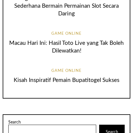
Sederhana Bermain Permainan Slot Secara
Daring
GAME ONLINE
Macau Hari Ini: Hasil Toto Live yang Tak Boleh
Dilewatkan!
GAME ONLINE
Kisah Inspiratif Pemain Bupatitogel Sukses
Search
Search