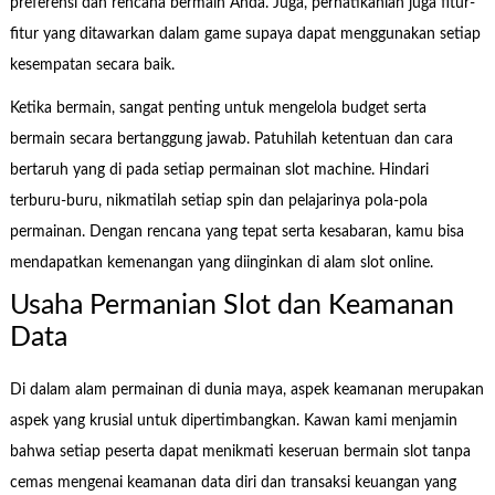
preferensi dan rencana bermain Anda. Juga, perhatikanlah juga fitur-
fitur yang ditawarkan dalam game supaya dapat menggunakan setiap
kesempatan secara baik.
Ketika bermain, sangat penting untuk mengelola budget serta
bermain secara bertanggung jawab. Patuhilah ketentuan dan cara
bertaruh yang di pada setiap permainan slot machine. Hindari
terburu-buru, nikmatilah setiap spin dan pelajarinya pola-pola
permainan. Dengan rencana yang tepat serta kesabaran, kamu bisa
mendapatkan kemenangan yang diinginkan di alam slot online.
Usaha Permanian Slot dan Keamanan
Data
Di dalam alam permainan di dunia maya, aspek keamanan merupakan
aspek yang krusial untuk dipertimbangkan. Kawan kami menjamin
bahwa setiap peserta dapat menikmati keseruan bermain slot tanpa
cemas mengenai keamanan data diri dan transaksi keuangan yang