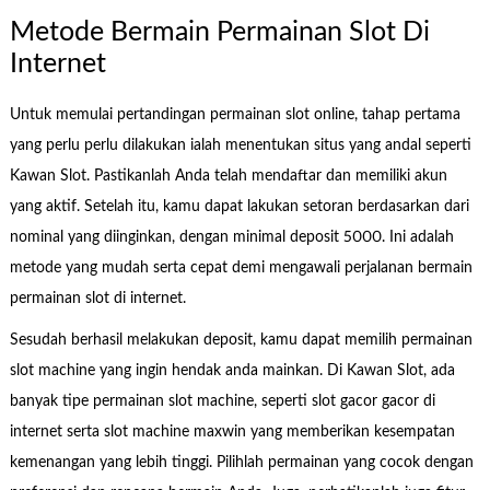
Metode Bermain Permainan Slot Di
Internet
Untuk memulai pertandingan permainan slot online, tahap pertama
yang perlu perlu dilakukan ialah menentukan situs yang andal seperti
Kawan Slot. Pastikanlah Anda telah mendaftar dan memiliki akun
yang aktif. Setelah itu, kamu dapat lakukan setoran berdasarkan dari
nominal yang diinginkan, dengan minimal deposit 5000. Ini adalah
metode yang mudah serta cepat demi mengawali perjalanan bermain
permainan slot di internet.
Sesudah berhasil melakukan deposit, kamu dapat memilih permainan
slot machine yang ingin hendak anda mainkan. Di Kawan Slot, ada
banyak tipe permainan slot machine, seperti slot gacor gacor di
internet serta slot machine maxwin yang memberikan kesempatan
kemenangan yang lebih tinggi. Pilihlah permainan yang cocok dengan