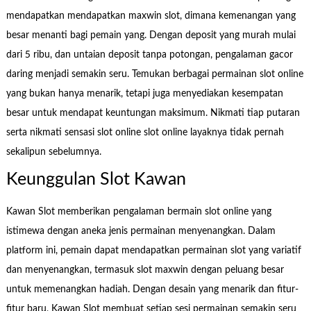
mendapatkan mendapatkan maxwin slot, dimana kemenangan yang
besar menanti bagi pemain yang. Dengan deposit yang murah mulai
dari 5 ribu, dan untaian deposit tanpa potongan, pengalaman gacor
daring menjadi semakin seru. Temukan berbagai permainan slot online
yang bukan hanya menarik, tetapi juga menyediakan kesempatan
besar untuk mendapat keuntungan maksimum. Nikmati tiap putaran
serta nikmati sensasi slot online slot online layaknya tidak pernah
sekalipun sebelumnya.
Keunggulan Slot Kawan
Kawan Slot memberikan pengalaman bermain slot online yang
istimewa dengan aneka jenis permainan menyenangkan. Dalam
platform ini, pemain dapat mendapatkan permainan slot yang variatif
dan menyenangkan, termasuk slot maxwin dengan peluang besar
untuk memenangkan hadiah. Dengan desain yang menarik dan fitur-
fitur baru, Kawan Slot membuat setiap sesi permainan semakin seru