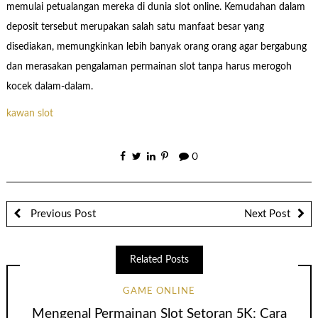
memulai petualangan mereka di dunia slot online. Kemudahan dalam
deposit tersebut merupakan salah satu manfaat besar yang
disediakan, memungkinkan lebih banyak orang orang agar bergabung
dan merasakan pengalaman permainan slot tanpa harus merogoh
kocek dalam-dalam.
kawan slot
0
Previous Post
Next Post
Related Posts
GAME ONLINE
Mengenal Permainan Slot Setoran 5K: Cara