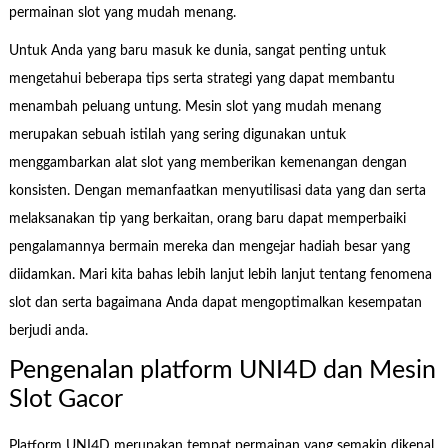
permainan slot yang mudah menang.
Untuk Anda yang baru masuk ke dunia, sangat penting untuk
mengetahui beberapa tips serta strategi yang dapat membantu
menambah peluang untung. Mesin slot yang mudah menang
merupakan sebuah istilah yang sering digunakan untuk
menggambarkan alat slot yang memberikan kemenangan dengan
konsisten. Dengan memanfaatkan menyutilisasi data yang dan serta
melaksanakan tip yang berkaitan, orang baru dapat memperbaiki
pengalamannya bermain mereka dan mengejar hadiah besar yang
diidamkan. Mari kita bahas lebih lanjut lebih lanjut tentang fenomena
slot dan serta bagaimana Anda dapat mengoptimalkan kesempatan
berjudi anda.
Pengenalan platform UNI4D dan Mesin
Slot Gacor
Platform UNI4D merupakan tempat permainan yang semakin dikenal