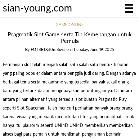
sian-young.com
GAME ONLINE
Pragmatik Slot Game serta Tip Kemenangan untuk
Pemula
By
FOT8EJXjf0m8ov5
on
Thursday, June 19, 2025
Permainan slot telah menjadi salah satu salah satu bentuk hiburan
yang paling populer dalam antara penggila judi daring. Dengan adanya
berbagai tema serta mekanisme yang tersedia, banyak sekali orang
baru yang tertarik dalam mengupayakan peruntungannya. Di antara
antara pilihan alternatif yang tersedia, slot buatan Pragmatic Play
seperti Slot Spaceman, telah mencuri perhatian banyak orang orang
karena visual yang menarik menarik dan fitur yang bermanfaat. Tidak
hanya itu, platform seperti UNI4D UNI4D memberikan memberikan
akses bagi para pemain untuk menikmati pengalaman bermain