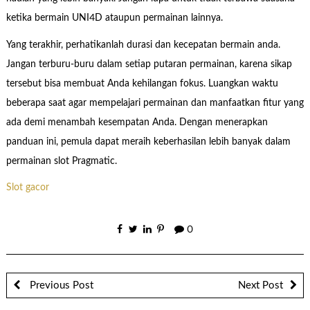
ketika bermain UNI4D ataupun permainan lainnya.
Yang terakhir, perhatikanlah durasi dan kecepatan bermain anda.
Jangan terburu-buru dalam setiap putaran permainan, karena sikap
tersebut bisa membuat Anda kehilangan fokus. Luangkan waktu
beberapa saat agar mempelajari permainan dan manfaatkan fitur yang
ada demi menambah kesempatan Anda. Dengan menerapkan
panduan ini, pemula dapat meraih keberhasilan lebih banyak dalam
permainan slot Pragmatic.
Slot gacor
0
Previous Post
Next Post