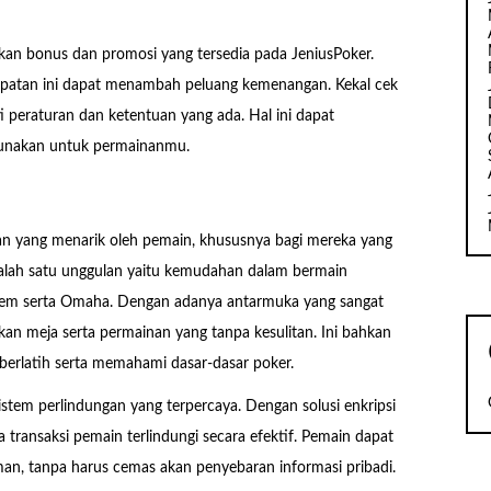
kan bonus dan promosi yang tersedia pada JeniusPoker.
patan ini dapat menambah peluang kemenangan. Kekal cek
 peraturan dan ketentuan yang ada. Hal ini dapat
gunakan untuk permainanmu.
lan yang menarik oleh pemain, khususnya bagi mereka yang
alah satu unggulan yaitu kemudahan dalam bermain
d’em serta Omaha. Dengan adanya antarmuka yang sangat
 meja serta permainan yang tanpa kesulitan. Ini bahkan
erlatih serta memahami dasar-dasar poker.
stem perlindungan yang terpercaya. Dengan solusi enkripsi
 transaksi pemain terlindungi secara efektif. Pemain dapat
an, tanpa harus cemas akan penyebaran informasi pribadi.