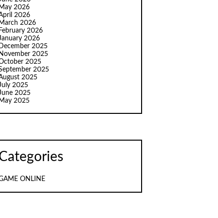
May 2026
April 2026
March 2026
February 2026
January 2026
December 2025
November 2025
October 2025
September 2025
August 2025
July 2025
June 2025
May 2025
Categories
GAME ONLINE