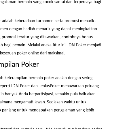
ngalaman bermain yang cocok santai dan terpercaya bagi
er adalah keberadaan turnamen serta promosi menarik .
rnamen dengan hadiah menarik yang dapat meningkatkan
, promosi teratur yang ditawarkan, contohnya bonus
h bagi pemain. Melalui aneka fitur ini, IDN Poker menjadi
i keseruan poker online dari maksimal.
mpilan Poker
ah keterampilan bermain poker adalah dengan sering
 seperti IDN Poker dan JeniusPoker menawarkan peluang
n banyak Anda berpartisipasi, semakin pula baik akan
agaimana mengamati lawan. Sediakan waktu untuk
up panjang untuk mendapatkan pengalaman yang lebih