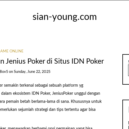
sian-young.com
AME ONLINE
 Jenius Poker di Situs IDN Poker
8ov5
on
Sunday, June 22, 2025
r semakin terkenal sebagai sebuah platform yg
 dalam ekosistem IDN Poker, JeniusPoker unggul dengan
ara pemain betah berlama-lama di sana. Khususnya untuk
rlukan sejumlah strategi dan tips tertentu agar bisa
Poker, menawarkan berbagai opsi permainan yang bisa