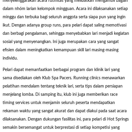
menyelenggarakan acara rutinitas yang melibatkan mengambil bagian
dalam nhóm larian kelompok mingguan. Acara ini dilaksanakan setiap
minggu dan terbuka bagi seluruh anggota serta siapa pun yang ingin
ikut. Dengan adanya group runs, para pelari dapat saling memotivasi
dan berbagi pengalaman, sehingga menyebabkan lari menjadi kegiatan
sosial yang menyenangkan. Ini juga merupakan cara yang sangat
efisien dalam meningkatkan kemampuan skill lari masing-masing
individu.
Pelari dapat memanfaatkan berbagai program dan klinik lari yang
sama disediakan oleh Klub Spa Pacers. Running clinics menawarkan
pelatihan mendalam tentang teknik lari, serta tips dalam persiapan
menjelang lomba. Di samping itu, klub ini juga memberikan race
timing services untuk menjamin seluruh peserta mendapatkan
rekaman waktu yang sangat akurat dan dapat diakui pada saat acara
dilaksanakan. Dengan dukungan fasilitas ini, para pelari di Hot Springs
semakin bersemangat untuk berprestasi di setiap kompetisi yang