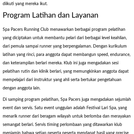
diikuti yang mereka ikut.
Program Latihan dan Layanan
Spa Pacers Running Club menawarkan berbagai program pelatihan
yang diciptakan untuk membantu pelari dari berbagai level keahlian,
dari pemula sampai runner yang berpengalaman. Dengan kurikulum
latihan yang rinci, para anggota dapat membangun speed, endurance,
dan keterampilan berlari mereka. Klub ini juga mengadakan sesi
pelatihan rutin dan klinik berlari, yang memungkinkan anggota dapat
mempelajari dari instruktur yang ahli serta bertukar pengetahuan
dengan anggota lain.
Di samping program pelatihan, Spa Pacers juga mengadakan sejumlah
event dan servis. Satu event unggulan adalah Festival Lari Spa, yang
menarik runner dari beragam wilayah untuk berlomba dan merayakan
semangat berlari. Servis timing perlombaan yang ditawarkan klub
menjamin bahwa setiap peserta peserta mendapat hasil yang precise