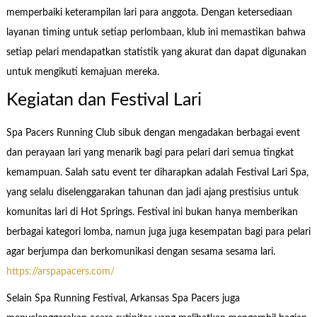
memperbaiki keterampilan lari para anggota. Dengan ketersediaan
layanan timing untuk setiap perlombaan, klub ini memastikan bahwa
setiap pelari mendapatkan statistik yang akurat dan dapat digunakan
untuk mengikuti kemajuan mereka.
Kegiatan dan Festival Lari
Spa Pacers Running Club sibuk dengan mengadakan berbagai event
dan perayaan lari yang menarik bagi para pelari dari semua tingkat
kemampuan. Salah satu event ter diharapkan adalah Festival Lari Spa,
yang selalu diselenggarakan tahunan dan jadi ajang prestisius untuk
komunitas lari di Hot Springs. Festival ini bukan hanya memberikan
berbagai kategori lomba, namun juga juga kesempatan bagi para pelari
agar berjumpa dan berkomunikasi dengan sesama sesama lari.
https://arspapacers.com/
Selain Spa Running Festival, Arkansas Spa Pacers juga