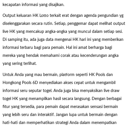
kecapatan informasi yang disajikan.
Output keluaran HK Lotto terkait erat dengan agenda pengundian yg
diselenggarakan secara rutin. Setiap, penggemar dapat melihat output
live HK yang mencakup angka-angka yang muncul dalam setiap sesi.
Di samping itu, ada juga data mengenai HK hari ini yang memberikan
informasi terbaru bagi para pemain. Hal ini amat berharga bagi
mereka yang hendak memahami corak atau kecenderungan angka
yang sering terlihat.
Untuk Anda yang mau bermain, platform seperti HK Pools dan
Hongkong Pools 6D menyediakan akses cepat untuk mengambil
informasi seru seputar togel. Anda juga bisa menyaksikan live draw
togel HK yang menampilkan hasil secara langsung. Dengan berbagai
fitur yang tersedia, para pemain dapat merasakan sensasi bermain
yang lebih seru dan interaktif. Jangan lupa untuk bermain dengan
hati-hati dan memperhatikan strategi Anda dalam menempatkan