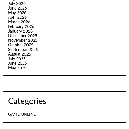
July 2026
June 2026
May 2026
April 2026
March 2026
February 2026
January 2026
December 2025
November 2025
October 2025
September 2025
August 2025
July 2025
June 2025
May 2025
Categories
GAME ONLINE