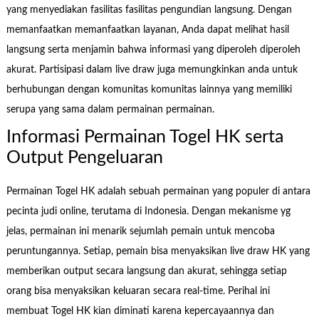
yang menyediakan fasilitas fasilitas pengundian langsung. Dengan
memanfaatkan memanfaatkan layanan, Anda dapat melihat hasil
langsung serta menjamin bahwa informasi yang diperoleh diperoleh
akurat. Partisipasi dalam live draw juga memungkinkan anda untuk
berhubungan dengan komunitas komunitas lainnya yang memiliki
serupa yang sama dalam permainan permainan.
Informasi Permainan Togel HK serta
Output Pengeluaran
Permainan Togel HK adalah sebuah permainan yang populer di antara
pecinta judi online, terutama di Indonesia. Dengan mekanisme yg
jelas, permainan ini menarik sejumlah pemain untuk mencoba
peruntungannya. Setiap, pemain bisa menyaksikan live draw HK yang
memberikan output secara langsung dan akurat, sehingga setiap
orang bisa menyaksikan keluaran secara real-time. Perihal ini
membuat Togel HK kian diminati karena kepercayaannya dan