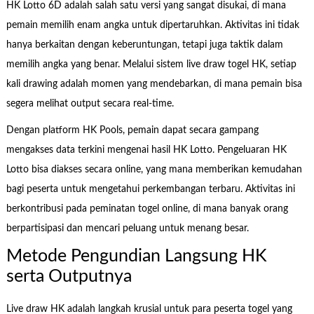
HK Lotto 6D adalah salah satu versi yang sangat disukai, di mana
pemain memilih enam angka untuk dipertaruhkan. Aktivitas ini tidak
hanya berkaitan dengan keberuntungan, tetapi juga taktik dalam
memilih angka yang benar. Melalui sistem live draw togel HK, setiap
kali drawing adalah momen yang mendebarkan, di mana pemain bisa
segera melihat output secara real-time.
Dengan platform HK Pools, pemain dapat secara gampang
mengakses data terkini mengenai hasil HK Lotto. Pengeluaran HK
Lotto bisa diakses secara online, yang mana memberikan kemudahan
bagi peserta untuk mengetahui perkembangan terbaru. Aktivitas ini
berkontribusi pada peminatan togel online, di mana banyak orang
berpartisipasi dan mencari peluang untuk menang besar.
Metode Pengundian Langsung HK
serta Outputnya
Live draw HK adalah langkah krusial untuk para peserta togel yang