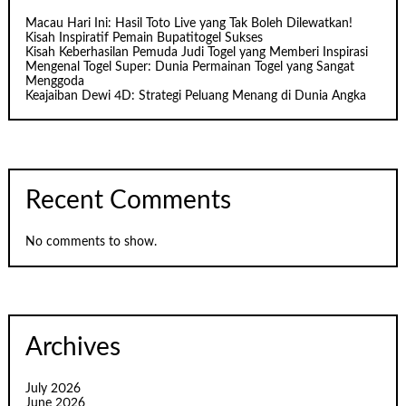
Macau Hari Ini: Hasil Toto Live yang Tak Boleh Dilewatkan!
Kisah Inspiratif Pemain Bupatitogel Sukses
Kisah Keberhasilan Pemuda Judi Togel yang Memberi Inspirasi
Mengenal Togel Super: Dunia Permainan Togel yang Sangat
Menggoda
Keajaiban Dewi 4D: Strategi Peluang Menang di Dunia Angka
Recent Comments
No comments to show.
Archives
July 2026
June 2026