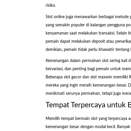
risiko.
Slot online juga menawarkan berbagai metode
yang semakin populer di kalangan pengguna p
kenyamanan saat melakukan transaksi. Selain it
pemain dapat melakukan deposit atau penarik
demikian, pemain tidak perlu khawatir tentang
Kemenangan dalam permainan slot sering kali di
bervariasi, dan penting bagi pemain untuk me
Beberapa slot gacor dan slot maxwin memiliki R
mereka yang ingin meraih kemenangan besar. De
menikmati serunya permainan, tetapi juga mera
Tempat Terpercaya untuk B
Memilih tempat bermain slot yang terpercaya a
kemenangan besar dengan modal kecil. Banyak s