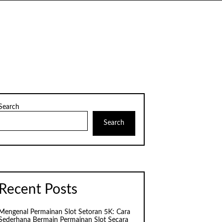
Search
Search
Recent Posts
Mengenal Permainan Slot Setoran 5K: Cara
Sederhana Bermain Permainan Slot Secara