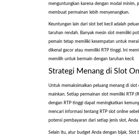
menguntungkan karena dengan modal minim, 
membuat permainan lebih menyenangkan.
Keuntungan lain dari slot bet kecil adalah pe
taruhan rendah. Banyak mesin slot memiliki pote
pemain tetap memiliki kesempatan untuk merai
dikenal gacor atau memiliki RTP tinggi. Ini m
memilih untuk bermain dengan taruhan kecil.
Strategi Menang di Slot On
Untuk memaksimalkan peluang menang di slot 
mainkan. Setiap permainan slot memiliki RTP (R
dengan RTP tinggi dapat meningkatkan kemung
mencari informasi tentang RTP slot online s
potensi pembayaran dari setiap jenis slot, Anda
Selain itu, atur budget Anda dengan bijak. Slot 