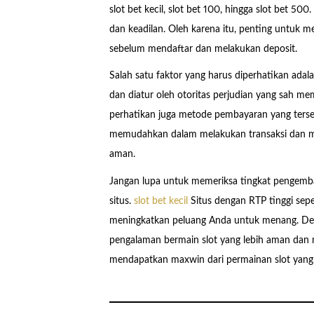
slot bet kecil, slot bet 100, hingga slot bet 
dan keadilan. Oleh karena itu, penting untuk m
sebelum mendaftar dan melakukan deposit.
Salah satu faktor yang harus diperhatikan adalah 
dan diatur oleh otoritas perjudian yang sah me
perhatikan juga metode pembayaran yang tersedia
memudahkan dalam melakukan transaksi dan me
aman.
Jangan lupa untuk memeriksa tingkat pengemba
situs.
slot bet kecil
Situs dengan RTP tinggi sep
meningkatkan peluang Anda untuk menang. Den
pengalaman bermain slot yang lebih aman dan m
mendapatkan maxwin dari permainan slot yang 