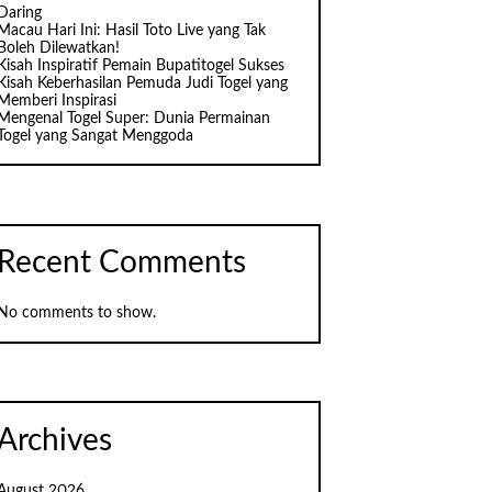
Daring
Macau Hari Ini: Hasil Toto Live yang Tak
Boleh Dilewatkan!
Kisah Inspiratif Pemain Bupatitogel Sukses
Kisah Keberhasilan Pemuda Judi Togel yang
Memberi Inspirasi
Mengenal Togel Super: Dunia Permainan
Togel yang Sangat Menggoda
Recent Comments
No comments to show.
Archives
August 2026