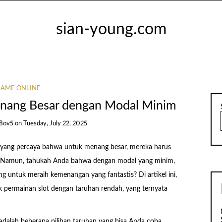
sian-young.com
AME ONLINE
Menang Besar dengan Modal Minim
8ov5
on
Tuesday, July 22, 2025
n yang percaya bahwa untuk menang besar, mereka harus
. Namun, tahukah Anda bahwa dengan modal yang minim,
ang untuk meraih kemenangan yang fantastis? Di artikel ini,
ik permainan slot dengan taruhan rendah, yang ternyata
 adalah beberapa pilihan taruhan yang bisa Anda coba.