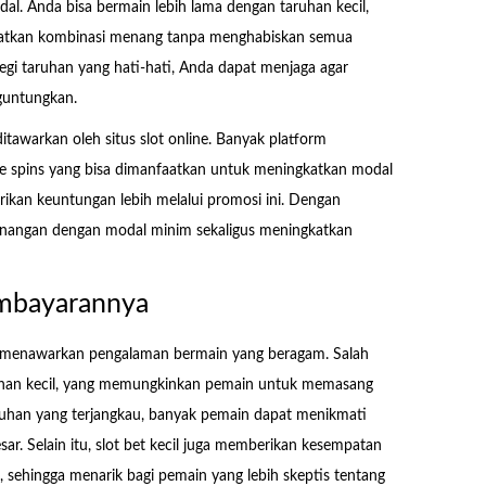
l. Anda bisa bermain lebih lama dengan taruhan kecil,
atkan kombinasi menang tanpa menghabiskan semua
egi taruhan yang hati-hati, Anda dapat menjaga agar
guntungkan.
tawarkan oleh situs slot online. Banyak platform
ee spins yang bisa dimanfaatkan untuk meningkatkan modal
erikan keuntungan lebih melalui promosi ini. Dengan
enangan dengan modal minim sekaligus meningkatkan
embayarannya
ng menawarkan pengalaman bermain yang beragam. Salah
aruhan kecil, yang memungkinkan pemain untuk memasang
ruhan yang terjangkau, banyak pemain dapat menikmati
r. Selain itu, slot bet kecil juga memberikan kesempatan
sehingga menarik bagi pemain yang lebih skeptis tentang