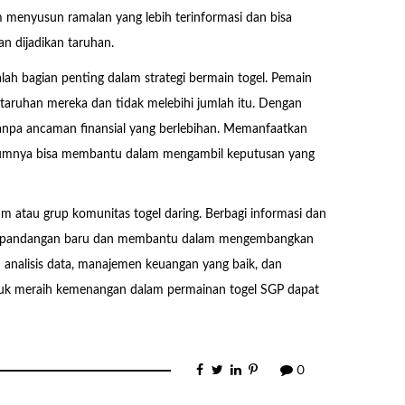
m menyusun ramalan yang lebih terinformasi dan bisa
n dijadikan taruhan.
alah bagian penting dalam strategi bermain togel. Pemain
aruhan mereka dan tidak melebihi jumlah itu. Dengan
anpa ancaman finansial yang berlebihan. Memanfaatkan
elumnya bisa membantu dalam mengambil keputusan yang
m atau grup komunitas togel daring. Berbagi informasi dan
an pandangan baru dan membantu dalam mengembangkan
analisis data, manajemen keuangan yang baik, dan
tuk meraih kemenangan dalam permainan togel SGP dapat
0