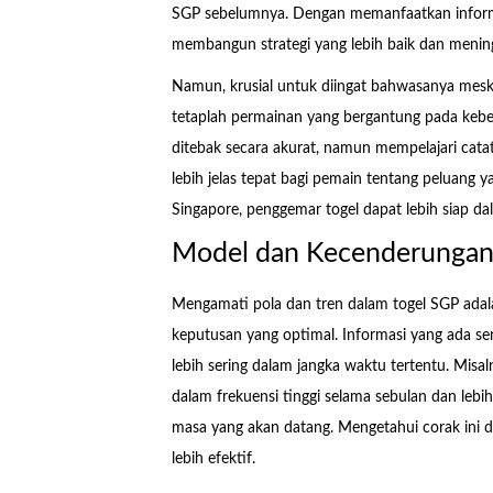
SGP sebelumnya. Dengan memanfaatkan informas
membangun strategi yang lebih baik dan meni
Namun, krusial untuk diingat bahwasanya meski
tetaplah permainan yang bergantung pada keber
ditebak secara akurat, namun mempelajari ca
lebih jelas tepat bagi pemain tentang peluang 
Singapore, penggemar togel dapat lebih siap d
Model dan Kecenderungan
Mengamati pola dan tren dalam togel SGP adal
keputusan yang optimal. Informasi yang ada s
lebih sering dalam jangka waktu tertentu. Mi
dalam frekuensi tinggi selama sebulan dan le
masa yang akan datang. Mengetahui corak ini 
lebih efektif.