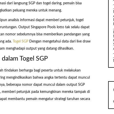
i dari langsung SGP dan togel daring, pemain bisa
ngkatkan peluang mereka untuk menang.
pun analisis informasi dapat memberi petunjuk, togel
untungan. Output Singapore Pools lotto tak selalu dapat
tatan nomor sebelumnya bisa memberikan pandangan yang
yang ada.
Togel SGP
Dengan mengetahui data dari live draw
alam menghadapi output yang datang dihasilkan.
 dalam Togel SGP
ah tindakan berharga bagi peserta untuk melakukan
ering mengindikasikan bahwa angka tertentu dapat muncul
salnya, beberapa nomor dapat muncul dalam output SGP
bih, memberi petunjuk pada kemungkinan mereka tampak di
dapat membantu pemain mengatur strategi taruhan secara