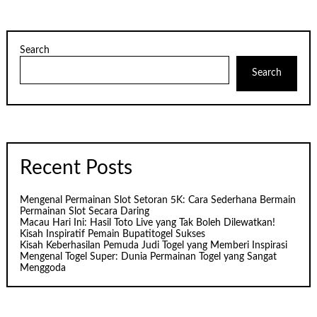
Search
Search
Recent Posts
Mengenal Permainan Slot Setoran 5K: Cara Sederhana Bermain
Permainan Slot Secara Daring
Macau Hari Ini: Hasil Toto Live yang Tak Boleh Dilewatkan!
Kisah Inspiratif Pemain Bupatitogel Sukses
Kisah Keberhasilan Pemuda Judi Togel yang Memberi Inspirasi
Mengenal Togel Super: Dunia Permainan Togel yang Sangat
Menggoda