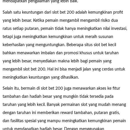
mendapatkan pengalaman yang lebih baik.
Salah satu keuntungan dari slot bet 200 adalah kemungkinan profit
yang lebih besar. Ketika pemain mengambil mengambil risiko dua
ratus setiap putaran, pemain tidak hanya meningkatkan nilai investasi,
tetapi juga meningkatkan kemungkinan untuk meraih susunan
keberhasilan yang menguntungkan. Beberapa situs slot bet kecil
bahkan menawarkan imbalan dan promosi khusus untuk taruhan
yang lebih besar, menyediakan makna lebih bagi pemain yang
mengambil slot bet 200. Hal ini bisa menjadi jalan yang cerdas untuk
meningkatkan keuntungan yang dihasilkan.
Selain itu, bermain di slot bet 200 juga menawarkan akses ke fitur
tambahan dan hadiah besar yang mungkin tidak tersedia pada
taruhan yang lebih kecil. Banyak permainan slot yang mudah menang
dengan taruhan ini memberikan reward tambahan, putaran gratis,
dan fasilitas spesial yang mampu meningkatkan kemungkinan pemain
untuk mendapatkan hadiah besar. Dengan menggunakan