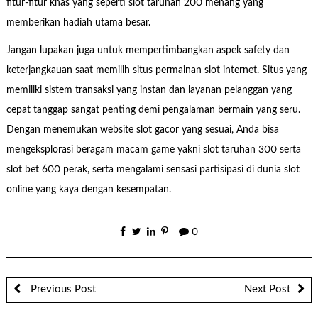
fitur-fitur khas yang seperti slot taruhan 200 menang yang
memberikan hadiah utama besar.
Jangan lupakan juga untuk mempertimbangkan aspek safety dan
keterjangkauan saat memilih situs permainan slot internet. Situs yang
memiliki sistem transaksi yang instan dan layanan pelanggan yang
cepat tanggap sangat penting demi pengalaman bermain yang seru.
Dengan menemukan website slot gacor yang sesuai, Anda bisa
mengeksplorasi beragam macam game yakni slot taruhan 300 serta
slot bet 600 perak, serta mengalami sensasi partisipasi di dunia slot
online yang kaya dengan kesempatan.
0
Previous Post
Next Post