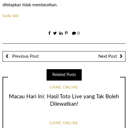
ditetapkan tidak memberatkan.
kuda slot
0
Previous Post
Next Post
Related Posts
GAME ONLINE
Macau Hari Ini: Hasil Toto Live yang Tak Boleh
Dilewatkan!
GAME ONLINE