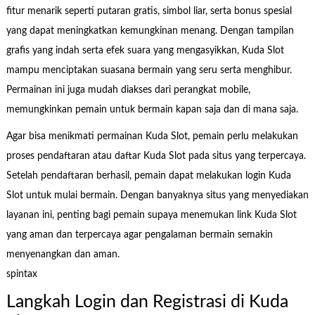
fitur menarik seperti putaran gratis, simbol liar, serta bonus spesial
yang dapat meningkatkan kemungkinan menang. Dengan tampilan
grafis yang indah serta efek suara yang mengasyikkan, Kuda Slot
mampu menciptakan suasana bermain yang seru serta menghibur.
Permainan ini juga mudah diakses dari perangkat mobile,
memungkinkan pemain untuk bermain kapan saja dan di mana saja.
Agar bisa menikmati permainan Kuda Slot, pemain perlu melakukan
proses pendaftaran atau daftar Kuda Slot pada situs yang terpercaya.
Setelah pendaftaran berhasil, pemain dapat melakukan login Kuda
Slot untuk mulai bermain. Dengan banyaknya situs yang menyediakan
layanan ini, penting bagi pemain supaya menemukan link Kuda Slot
yang aman dan terpercaya agar pengalaman bermain semakin
menyenangkan dan aman.
spintax
Langkah Login dan Registrasi di Kuda