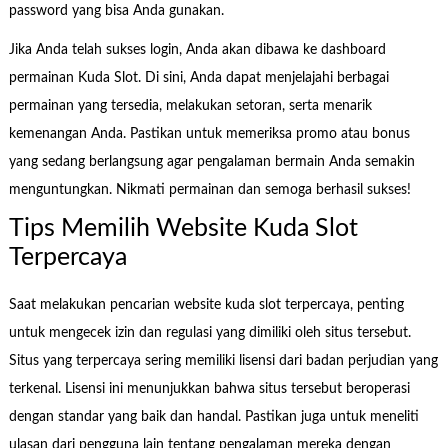
password yang bisa Anda gunakan.
Jika Anda telah sukses login, Anda akan dibawa ke dashboard
permainan Kuda Slot. Di sini, Anda dapat menjelajahi berbagai
permainan yang tersedia, melakukan setoran, serta menarik
kemenangan Anda. Pastikan untuk memeriksa promo atau bonus
yang sedang berlangsung agar pengalaman bermain Anda semakin
menguntungkan. Nikmati permainan dan semoga berhasil sukses!
Tips Memilih Website Kuda Slot
Terpercaya
Saat melakukan pencarian website kuda slot terpercaya, penting
untuk mengecek izin dan regulasi yang dimiliki oleh situs tersebut.
Situs yang terpercaya sering memiliki lisensi dari badan perjudian yang
terkenal. Lisensi ini menunjukkan bahwa situs tersebut beroperasi
dengan standar yang baik dan handal. Pastikan juga untuk meneliti
ulasan dari pengguna lain tentang pengalaman mereka dengan