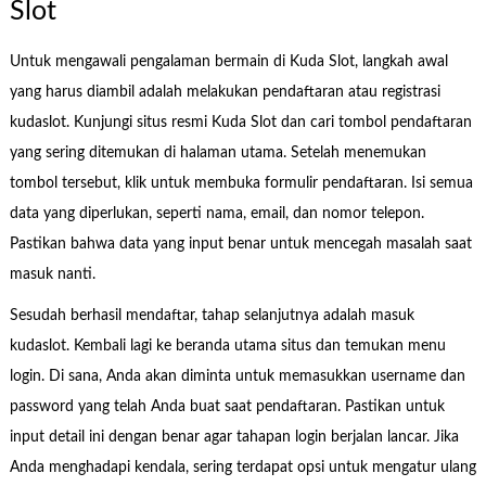
Slot
Untuk mengawali pengalaman bermain di Kuda Slot, langkah awal
yang harus diambil adalah melakukan pendaftaran atau registrasi
kudaslot. Kunjungi situs resmi Kuda Slot dan cari tombol pendaftaran
yang sering ditemukan di halaman utama. Setelah menemukan
tombol tersebut, klik untuk membuka formulir pendaftaran. Isi semua
data yang diperlukan, seperti nama, email, dan nomor telepon.
Pastikan bahwa data yang input benar untuk mencegah masalah saat
masuk nanti.
Sesudah berhasil mendaftar, tahap selanjutnya adalah masuk
kudaslot. Kembali lagi ke beranda utama situs dan temukan menu
login. Di sana, Anda akan diminta untuk memasukkan username dan
password yang telah Anda buat saat pendaftaran. Pastikan untuk
input detail ini dengan benar agar tahapan login berjalan lancar. Jika
Anda menghadapi kendala, sering terdapat opsi untuk mengatur ulang