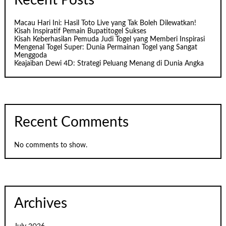
Recent Posts
Macau Hari Ini: Hasil Toto Live yang Tak Boleh Dilewatkan!
Kisah Inspiratif Pemain Bupatitogel Sukses
Kisah Keberhasilan Pemuda Judi Togel yang Memberi Inspirasi
Mengenal Togel Super: Dunia Permainan Togel yang Sangat
Menggoda
Keajaiban Dewi 4D: Strategi Peluang Menang di Dunia Angka
Recent Comments
No comments to show.
Archives