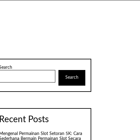
Search
Search
Recent Posts
Mengenal Permainan Slot Setoran 5K: Cara
Sederhana Bermain Permainan Slot Secara