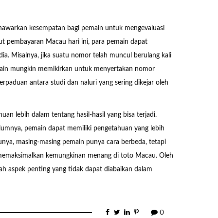
enawarkan kesempatan bagi pemain untuk mengevaluasi
t pembayaran Macau hari ini, para pemain dapat
ia. Misalnya, jika suatu nomor telah muncul berulang kali
main mungkin memikirkan untuk menyertakan nomor
erpaduan antara studi dan naluri yang sering dikejar oleh
 lebih dalam tentang hasil-hasil yang bisa terjadi.
mnya, pemain dapat memiliki pengetahuan yang lebih
tunya, masing-masing pemain punya cara berbeda, tetapi
 memaksimalkan kemungkinan menang di toto Macau. Oleh
lah aspek penting yang tidak dapat diabaikan dalam
0