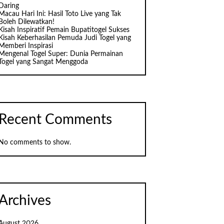
Daring
Macau Hari Ini: Hasil Toto Live yang Tak
Boleh Dilewatkan!
Kisah Inspiratif Pemain Bupatitogel Sukses
Kisah Keberhasilan Pemuda Judi Togel yang
Memberi Inspirasi
Mengenal Togel Super: Dunia Permainan
Togel yang Sangat Menggoda
Recent Comments
No comments to show.
Archives
August 2026