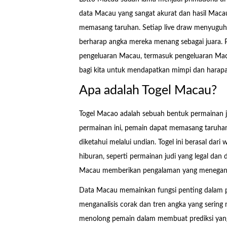
data Macau yang sangat akurat dan hasil Macau
memasang taruhan. Setiap live draw menyuguh
berharap angka mereka menang sebagai juara. Pa
pengeluaran Macau, termasuk pengeluaran Maca
bagi kita untuk mendapatkan mimpi dan harapa
Apa adalah Togel Macau?
Togel Macao adalah sebuah bentuk permainan ju
permainan ini, pemain dapat memasang taruhan
diketahui melalui undian. Togel ini berasal dar
hiburan, seperti permainan judi yang legal dan
Macau memberikan pengalaman yang menegang
Data Macau memainkan fungsi penting dalam per
menganalisis corak dan tren angka yang sering
menolong pemain dalam membuat prediksi yang l