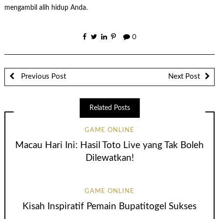
mengambil alih hidup Anda.
0
Previous Post
Next Post
Related Posts
GAME ONLINE
Macau Hari Ini: Hasil Toto Live yang Tak Boleh
Dilewatkan!
GAME ONLINE
Kisah Inspiratif Pemain Bupatitogel Sukses