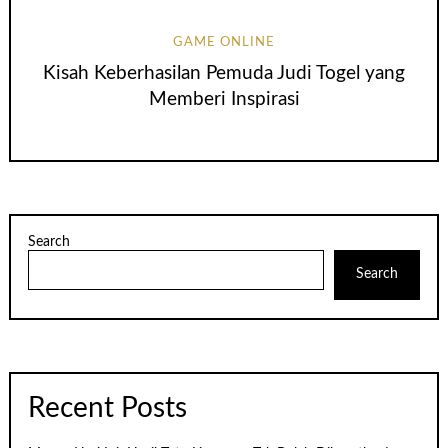
GAME ONLINE
Kisah Keberhasilan Pemuda Judi Togel yang
Memberi Inspirasi
Search
Search
Recent Posts