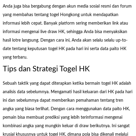
Anda juga bisa bergabung dengan akun media sosial resmi dan forum
yang membahas tentang togel Hongkong untuk mendapatkan
informasi lebih cepat. Banyak platform sering memberikan link atau
informasi mengenai live draw HK, sehingga Anda bisa menyaksikan
hasil lotre langsung. Dengan cara ini, Anda akan selalu selalu up-to-
date tentang keputusan togel HK pada hari ini serta data paito HK
yang terbaru.
Tips dan Strategi Togel HK
Sebuah taktik yang dapat diterapkan ketika bermain togel HK adalah
analisis data sebelumnya. Mengamati hasil keluaran dari HK pada hari
ini dan sebelumnya dapat memberikan pemahaman tentang tren
angka yang biasa terlihat. Dengan cara menggunakan data paito HK,
pemain bisa membuat prediksi yang lebih terinformasi mengenai
kombinasi angka yang mungkin keluar di draw berikutnya. Ini sangat
krusial khususnya untuk togel HK, dimana pola bisa dikenali melalui