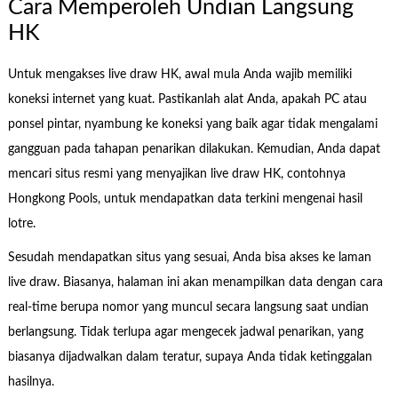
Cara Memperoleh Undian Langsung
HK
Untuk mengakses live draw HK, awal mula Anda wajib memiliki
koneksi internet yang kuat. Pastikanlah alat Anda, apakah PC atau
ponsel pintar, nyambung ke koneksi yang baik agar tidak mengalami
gangguan pada tahapan penarikan dilakukan. Kemudian, Anda dapat
mencari situs resmi yang menyajikan live draw HK, contohnya
Hongkong Pools, untuk mendapatkan data terkini mengenai hasil
lotre.
Sesudah mendapatkan situs yang sesuai, Anda bisa akses ke laman
live draw. Biasanya, halaman ini akan menampilkan data dengan cara
real-time berupa nomor yang muncul secara langsung saat undian
berlangsung. Tidak terlupa agar mengecek jadwal penarikan, yang
biasanya dijadwalkan dalam teratur, supaya Anda tidak ketinggalan
hasilnya.