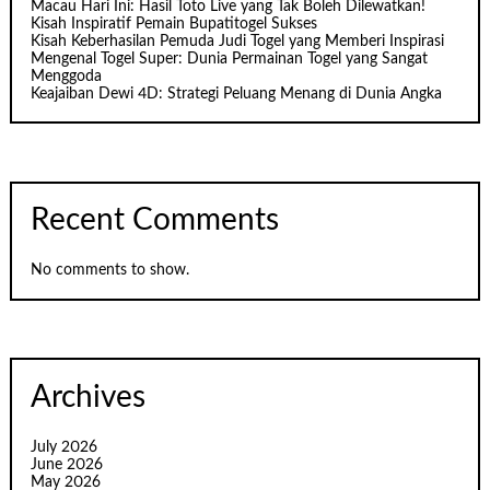
Macau Hari Ini: Hasil Toto Live yang Tak Boleh Dilewatkan!
Kisah Inspiratif Pemain Bupatitogel Sukses
Kisah Keberhasilan Pemuda Judi Togel yang Memberi Inspirasi
Mengenal Togel Super: Dunia Permainan Togel yang Sangat
Menggoda
Keajaiban Dewi 4D: Strategi Peluang Menang di Dunia Angka
Recent Comments
No comments to show.
Archives
July 2026
June 2026
May 2026