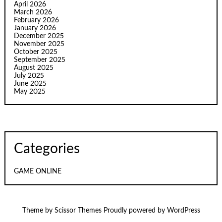
April 2026
March 2026
February 2026
January 2026
December 2025
November 2025
October 2025
September 2025
August 2025
July 2025
June 2025
May 2025
Categories
GAME ONLINE
Theme by
Scissor Themes
Proudly powered by
WordPress