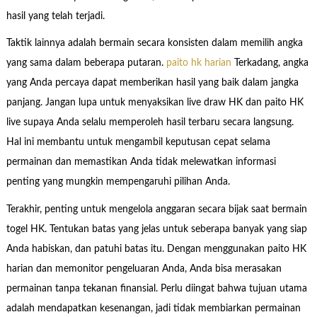
hasil yang telah terjadi.
Taktik lainnya adalah bermain secara konsisten dalam memilih angka
yang sama dalam beberapa putaran.
paito hk harian
Terkadang, angka
yang Anda percaya dapat memberikan hasil yang baik dalam jangka
panjang. Jangan lupa untuk menyaksikan live draw HK dan paito HK
live supaya Anda selalu memperoleh hasil terbaru secara langsung.
Hal ini membantu untuk mengambil keputusan cepat selama
permainan dan memastikan Anda tidak melewatkan informasi
penting yang mungkin mempengaruhi pilihan Anda.
Terakhir, penting untuk mengelola anggaran secara bijak saat bermain
togel HK. Tentukan batas yang jelas untuk seberapa banyak yang siap
Anda habiskan, dan patuhi batas itu. Dengan menggunakan paito HK
harian dan memonitor pengeluaran Anda, Anda bisa merasakan
permainan tanpa tekanan finansial. Perlu diingat bahwa tujuan utama
adalah mendapatkan kesenangan, jadi tidak membiarkan permainan