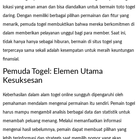
lokasi yang aman aman dan bisa diandalkan untuk bermain toto togel
daring. Dengan memiliki berbagai pilihan permainan dan fitur yang
menarik, pemuda togel membuktikan bahwa mereka berkomitmen di
dalam memberikan pelayanan unggul bagi para member. Saat ini,
tidak hanya hanya sebagai hiburan, bermain di situs togel yang
terpercaya sama sekali adalah kesempatan untuk meraih keuntungan
finansial.
Pemuda Togel: Elemen Utama
Kesuksesan
Keberhasilan dalam alam togel online sungguh dipengaruhi oleh
pemahaman mendalam mengenai permainan itu sendiri. Pemain togel
harus mampu mengambil analisis berbagai data dan statistik untuk
menambah peluang menang. Melalui memanfaatkan informasi
mengenai hasil sebelumnya, pemain dapat membuat pilihan yang
lebih terinformasi dan strategis saat memilih nomor yang akan