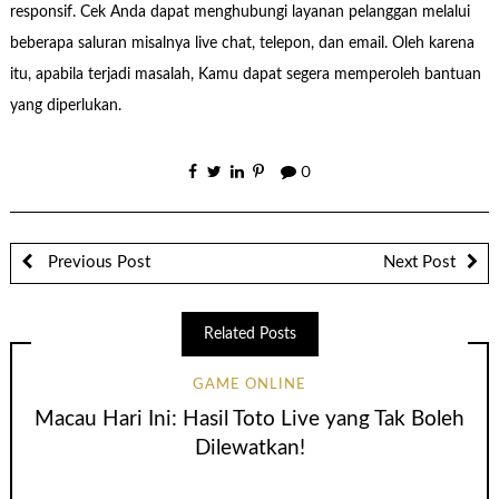
responsif. Cek Anda dapat menghubungi layanan pelanggan melalui
beberapa saluran misalnya live chat, telepon, dan email. Oleh karena
itu, apabila terjadi masalah, Kamu dapat segera memperoleh bantuan
yang diperlukan.
0
Previous Post
Next Post
Related Posts
GAME ONLINE
Macau Hari Ini: Hasil Toto Live yang Tak Boleh
Dilewatkan!