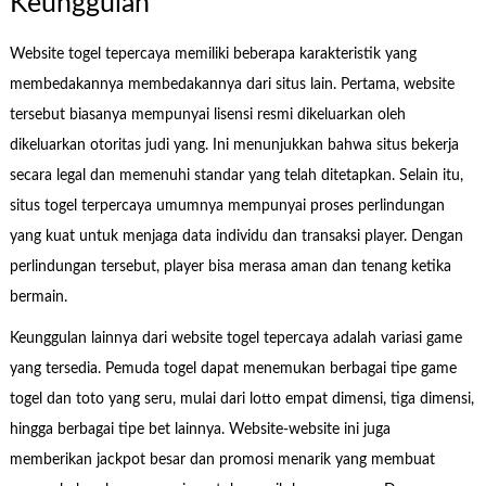
Keunggulan
Website togel tepercaya memiliki beberapa karakteristik yang
membedakannya membedakannya dari situs lain. Pertama, website
tersebut biasanya mempunyai lisensi resmi dikeluarkan oleh
dikeluarkan otoritas judi yang. Ini menunjukkan bahwa situs bekerja
secara legal dan memenuhi standar yang telah ditetapkan. Selain itu,
situs togel terpercaya umumnya mempunyai proses perlindungan
yang kuat untuk menjaga data individu dan transaksi player. Dengan
perlindungan tersebut, player bisa merasa aman dan tenang ketika
bermain.
Keunggulan lainnya dari website togel tepercaya adalah variasi game
yang tersedia. Pemuda togel dapat menemukan berbagai tipe game
togel dan toto yang seru, mulai dari lotto empat dimensi, tiga dimensi,
hingga berbagai tipe bet lainnya. Website-website ini juga
memberikan jackpot besar dan promosi menarik yang membuat