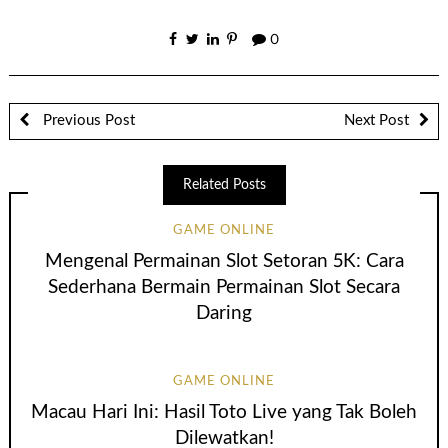
0
Previous Post
Next Post
Related Posts
GAME ONLINE
Mengenal Permainan Slot Setoran 5K: Cara
Sederhana Bermain Permainan Slot Secara
Daring
GAME ONLINE
Macau Hari Ini: Hasil Toto Live yang Tak Boleh
Dilewatkan!