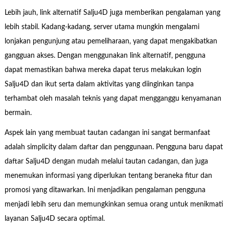
Lebih jauh, link alternatif Salju4D juga memberikan pengalaman yang
lebih stabil. Kadang-kadang, server utama mungkin mengalami
lonjakan pengunjung atau pemeliharaan, yang dapat mengakibatkan
gangguan akses. Dengan menggunakan link alternatif, pengguna
dapat memastikan bahwa mereka dapat terus melakukan login
Salju4D dan ikut serta dalam aktivitas yang diinginkan tanpa
terhambat oleh masalah teknis yang dapat mengganggu kenyamanan
bermain.
Aspek lain yang membuat tautan cadangan ini sangat bermanfaat
adalah simplicity dalam daftar dan penggunaan. Pengguna baru dapat
daftar Salju4D dengan mudah melalui tautan cadangan, dan juga
menemukan informasi yang diperlukan tentang beraneka fitur dan
promosi yang ditawarkan. Ini menjadikan pengalaman pengguna
menjadi lebih seru dan memungkinkan semua orang untuk menikmati
layanan Salju4D secara optimal.