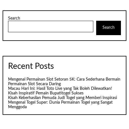
Search
Search
Recent Posts
Mengenal Permainan Slot Setoran 5K: Cara Sederhana Bermain
Permainan Slot Secara Daring
Macau Hari Ini: Hasil Toto Live yang Tak Boleh Dilewatkan!
Kisah Inspiratif Pemain Bupatitogel Sukses
Kisah Keberhasilan Pemuda Judi Togel yang Memberi Inspirasi
Mengenal Togel Super: Dunia Permainan Togel yang Sangat
Menggoda