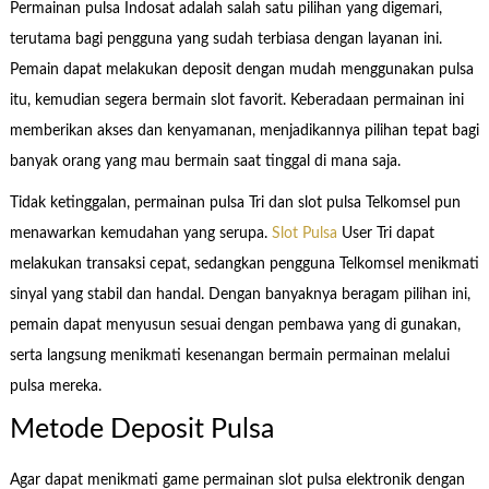
Permainan pulsa Indosat adalah salah satu pilihan yang digemari,
terutama bagi pengguna yang sudah terbiasa dengan layanan ini.
Pemain dapat melakukan deposit dengan mudah menggunakan pulsa
itu, kemudian segera bermain slot favorit. Keberadaan permainan ini
memberikan akses dan kenyamanan, menjadikannya pilihan tepat bagi
banyak orang yang mau bermain saat tinggal di mana saja.
Tidak ketinggalan, permainan pulsa Tri dan slot pulsa Telkomsel pun
menawarkan kemudahan yang serupa.
Slot Pulsa
User Tri dapat
melakukan transaksi cepat, sedangkan pengguna Telkomsel menikmati
sinyal yang stabil dan handal. Dengan banyaknya beragam pilihan ini,
pemain dapat menyusun sesuai dengan pembawa yang di gunakan,
serta langsung menikmati kesenangan bermain permainan melalui
pulsa mereka.
Metode Deposit Pulsa
Agar dapat menikmati game permainan slot pulsa elektronik dengan