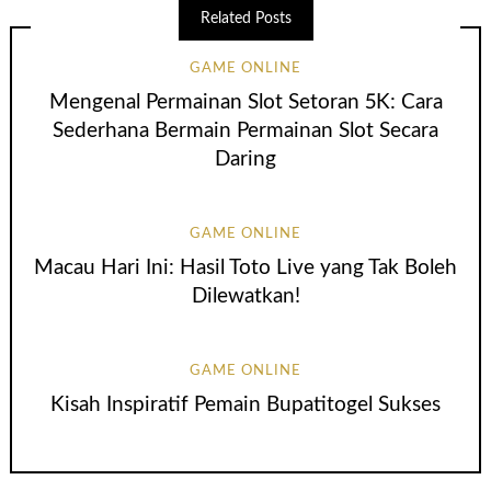
Related Posts
GAME ONLINE
Mengenal Permainan Slot Setoran 5K: Cara
Sederhana Bermain Permainan Slot Secara
Daring
GAME ONLINE
Macau Hari Ini: Hasil Toto Live yang Tak Boleh
Dilewatkan!
GAME ONLINE
Kisah Inspiratif Pemain Bupatitogel Sukses