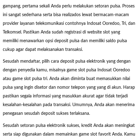
gampang, pertama sekali Anda perlu melakukan setoran pulsa. Proses
ini sangat sederhana serta bisa realizados lewat bermacam-macam
provider layanan telekomunikasi contohnya Indosat Ooredoo, Tri, dan
Telkomsel. Pastikan Anda sudah registrasi di website slot yang
memiliki menawarkan opsi deposit pulsa dan memiliki saldo pulsa
cukup agar dapat melaksanakan transaksi.
Sesudah mendaftar, pilih cara deposit pulsa elektronik yang dengan
dengan penyedia kamu, misalnya game slot pulsa Indosat Ooredoo
atau game slot pulsa tri. Anda akan diminta buat memasukkan nilai
pulsa yang ingin disetor dan nomor telepon yang yang di akun. Harap
pastikan segala informasi yang masukkan akurat agar tidak terjadi
kesalahan-kesalahan pada transaksi. Umumnya, Anda akan menerima
penegasan sesudah deposit sukses terlaksana.
Sesudah setoran pulsa elektronik sukses, kredit Anda akan meningkat
serta siap digunakan dalam memainkan game slot favorit Anda. Kamu