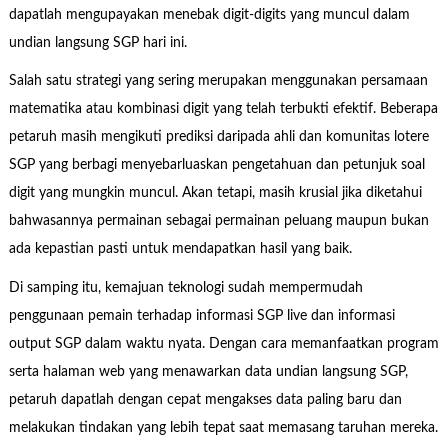
dapatlah mengupayakan menebak digit-digits yang muncul dalam
undian langsung SGP hari ini.
Salah satu strategi yang sering merupakan menggunakan persamaan
matematika atau kombinasi digit yang telah terbukti efektif. Beberapa
petaruh masih mengikuti prediksi daripada ahli dan komunitas lotere
SGP yang berbagi menyebarluaskan pengetahuan dan petunjuk soal
digit yang mungkin muncul. Akan tetapi, masih krusial jika diketahui
bahwasannya permainan sebagai permainan peluang maupun bukan
ada kepastian pasti untuk mendapatkan hasil yang baik.
Di samping itu, kemajuan teknologi sudah mempermudah
penggunaan pemain terhadap informasi SGP live dan informasi
output SGP dalam waktu nyata. Dengan cara memanfaatkan program
serta halaman web yang menawarkan data undian langsung SGP,
petaruh dapatlah dengan cepat mengakses data paling baru dan
melakukan tindakan yang lebih tepat saat memasang taruhan mereka.