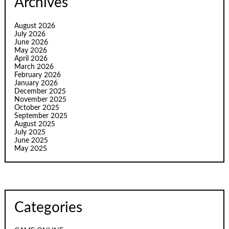
Archives
August 2026
July 2026
June 2026
May 2026
April 2026
March 2026
February 2026
January 2026
December 2025
November 2025
October 2025
September 2025
August 2025
July 2025
June 2025
May 2025
Categories