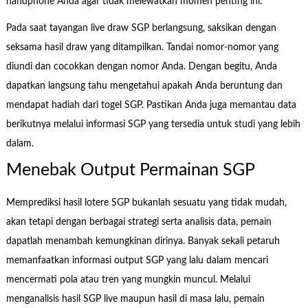
handphone Anda agar tidak melewatkan momen penting ini.
Pada saat tayangan live draw SGP berlangsung, saksikan dengan
seksama hasil draw yang ditampilkan. Tandai nomor-nomor yang
diundi dan cocokkan dengan nomor Anda. Dengan begitu, Anda
dapatkan langsung tahu mengetahui apakah Anda beruntung dan
mendapat hadiah dari togel SGP. Pastikan Anda juga memantau data
berikutnya melalui informasi SGP yang tersedia untuk studi yang lebih
dalam.
Menebak Output Permainan SGP
Memprediksi hasil lotere SGP bukanlah sesuatu yang tidak mudah,
akan tetapi dengan berbagai strategi serta analisis data, pemain
dapatlah menambah kemungkinan dirinya. Banyak sekali petaruh
memanfaatkan informasi output SGP yang lalu dalam mencari
mencermati pola atau tren yang mungkin muncul. Melalui
menganalisis hasil SGP live maupun hasil di masa lalu, pemain