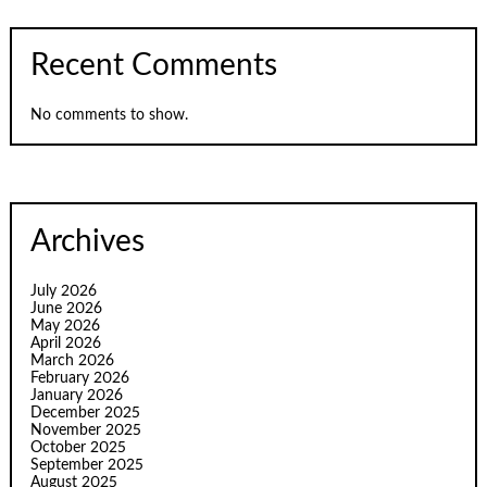
Recent Comments
No comments to show.
Archives
July 2026
June 2026
May 2026
April 2026
March 2026
February 2026
January 2026
December 2025
November 2025
October 2025
September 2025
August 2025