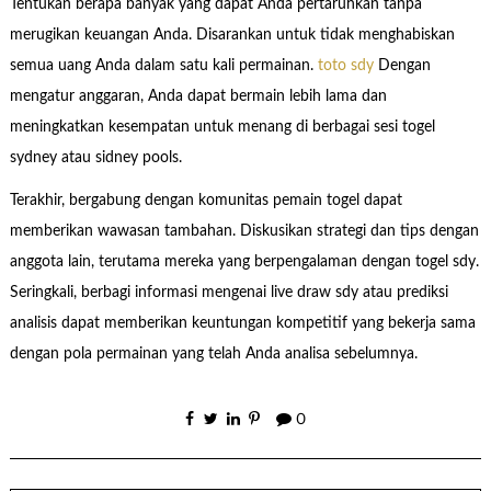
Tentukan berapa banyak yang dapat Anda pertaruhkan tanpa
merugikan keuangan Anda. Disarankan untuk tidak menghabiskan
semua uang Anda dalam satu kali permainan.
toto sdy
Dengan
mengatur anggaran, Anda dapat bermain lebih lama dan
meningkatkan kesempatan untuk menang di berbagai sesi togel
sydney atau sidney pools.
Terakhir, bergabung dengan komunitas pemain togel dapat
memberikan wawasan tambahan. Diskusikan strategi dan tips dengan
anggota lain, terutama mereka yang berpengalaman dengan togel sdy.
Seringkali, berbagi informasi mengenai live draw sdy atau prediksi
analisis dapat memberikan keuntungan kompetitif yang bekerja sama
dengan pola permainan yang telah Anda analisa sebelumnya.
0