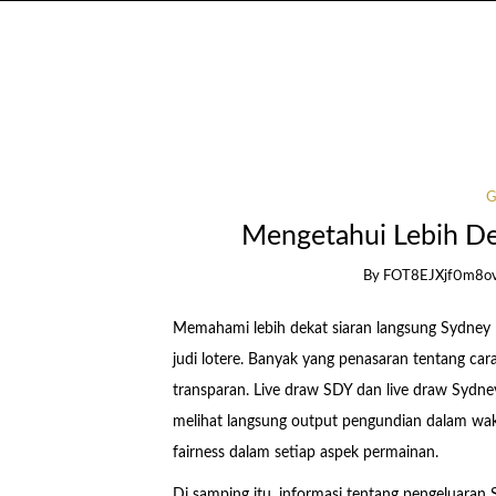
G
Mengetahui Lebih De
By
FOT8EJXjf0m8o
Memahami lebih dekat siaran langsung Sydney 
judi lotere. Banyak yang penasaran tentang ca
transparan. Live draw SDY dan live draw Syd
melihat langsung output pengundian dalam wak
fairness dalam setiap aspek permainan.
Di samping itu, informasi tentang pengeluaran 