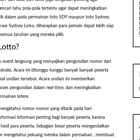
mencari tahu pola-pola tertentu agar dapat meningkatkan
ik dalam pada permainan toto SDY maupun toto Sydney.
aw Sydney Lotto, diharapkan para pemain dapat lebih siap
emua taruhan yang mereka pilih.
Lotto?
u event langsung yang menyajikan pengundian nomor dari
stralia. Acara ini ditunggu-tunggu banyak banyak peserta
hasil undian tersebut. Acara undian ini memberikan
oses pengundian dalam real-time, dan meningkatkan
rmainan lotere.
 mengetahui nomor-nomor yang ditarik pada hari
informasi informasi penting bagi banyak peserta, karena
hasil para peserta. Sebagian besar peserta mengandalkan
dan mengetahui peluang mereka dalam permainan , membuat