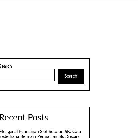
Search
Search
Recent Posts
Mengenal Permainan Slot Setoran 5K: Cara
Sederhana Bermain Permainan Slot Secara