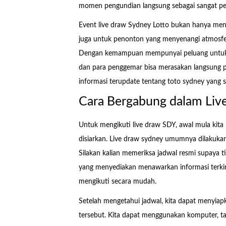
momen pengundian langsung sebagai sangat pe
Event live draw Sydney Lotto bukan hanya menar
juga untuk penonton yang menyenangi atmosfer
Dengan kemampuan mempunyai peluang untuk m
dan para penggemar bisa merasakan langsung 
informasi terupdate tentang toto sydney yang 
Cara Bergabung dalam Li
Untuk mengikuti live draw SDY, awal mula kita
disiarkan. Live draw sydney umumnya dilakukan 
Silakan kalian memeriksa jadwal resmi supaya ti
yang menyediakan menawarkan informasi terkini
mengikuti secara mudah.
Setelah mengetahui jadwal, kita dapat menyia
tersebut. Kita dapat menggunakan komputer, ta