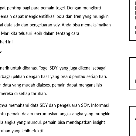
ngat penting bagi para pemain togel. Dengan mengikuti
pemain dapat mengidentifikasi pola dan tren yang mungkin
i data sdy dan pengeluaran sdy, Anda bisa memaksimalkan
Mari kita telusuri lebih dalam tentang cara
ri ini.
Y
narik untuk dibahas. Togel SDY, yang juga dikenal sebagai
agai pilihan dengan hasil yang bisa dipantau setiap hari.
 data yang mudah diakses, pemain dapat menganalisis
ereka di setiap taruhan.
ingnya memahami data SDY dan pengeluaran SDY. Informasi
antu pemain dalam merumuskan angka-angka yang mungkin
ola angka yang muncul, pemain bisa mendapatkan insight
uhan yang lebih efektif.