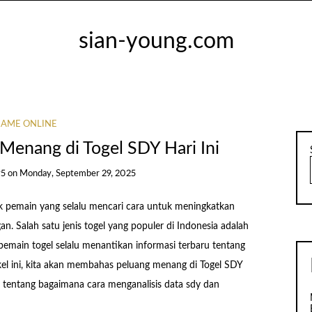
sian-young.com
AME ONLINE
enang di Togel SDY Hari Ini
v5
on
Monday, September 29, 2025
k pemain yang selalu mencari cara untuk meningkatkan
Salah satu jenis togel yang populer di Indonesia adalah
 pemain togel selalu menantikan informasi terbaru tentang
ikel ini, kita akan membahas peluang menang di Togel SDY
s tentang bagaimana cara menganalisis data sdy dan