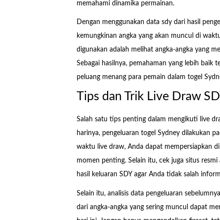
memahami dinamika permainan.
Dengan menggunakan data sdy dari hasil penge
kemungkinan angka yang akan muncul di wakt
digunakan adalah melihat angka-angka yang memi
Sebagai hasilnya, pemahaman yang lebih baik 
peluang menang para pemain dalam togel Sydn
Tips dan Trik Live Draw S
Salah satu tips penting dalam mengikuti live 
harinya, pengeluaran togel Sydney dilakukan 
waktu live draw, Anda dapat mempersiapkan di
momen penting. Selain itu, cek juga situs resm
hasil keluaran SDY agar Anda tidak salah inform
Selain itu, analisis data pengeluaran sebelumnya
dari angka-angka yang sering muncul dapat m