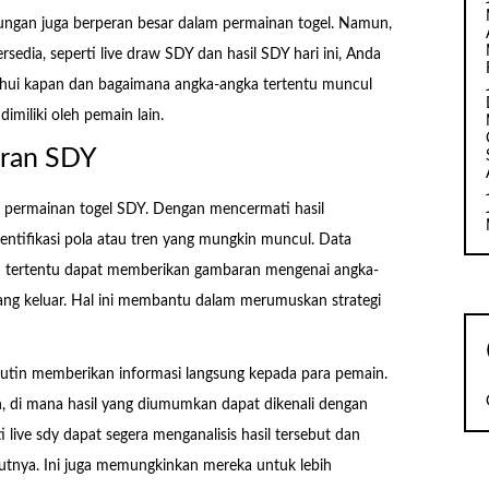
tungan juga berperan besar dalam permainan togel. Namun,
dia, seperti live draw SDY dan hasil SDY hari ini, Anda
hui kapan dan bagaimana angka-angka tertentu muncul
miliki oleh pemain lain.
aran SDY
m permainan togel SDY. Dengan mencermati hasil
ntifikasi pola atau tren yang mungkin muncul. Data
u tertentu dapat memberikan gambaran mengenai angka-
rang keluar. Hal ini membantu dalam merumuskan strategi
 rutin memberikan informasi langsung kepada para pemain.
 di mana hasil yang diumumkan dapat dikenali dengan
live sdy dapat segera menganalisis hasil tersebut dan
kutnya. Ini juga memungkinkan mereka untuk lebih