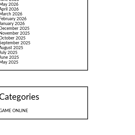
May 2026
April 2026
March 2026
February 2026
January 2026
December 2025
November 2025
October 2025
September 2025
August 2025
July 2025
June 2025
May 2025
Categories
GAME ONLINE