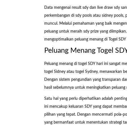
Data mengenai result sdy dan live draw sdy sa
perkembangan di sdy pools atau sidney pools, 
muncul. Melalui pemahaman yang baik mengena
peluang untuk meraih sdy prize yang diimpikan. 
mengoptimalkan peluang menang di Togel SDY ha
Peluang Menang Togel SD
Peluang menang di togel SDY hari ini sangat me
togel Sidney atau togel Sydney, menawarkan berb
Dengan sistem pengundian yang transparan dan
hasil sebelumnya untuk meningkatkan peluang m
Satu hal yang perlu diperhatikan adalah pent
ini mencakup keluaran SDY yang dapat memb
pilihan yang tepat. Dengan mencermati pola-p
yang bermanfaat untuk menentukan strategi tar