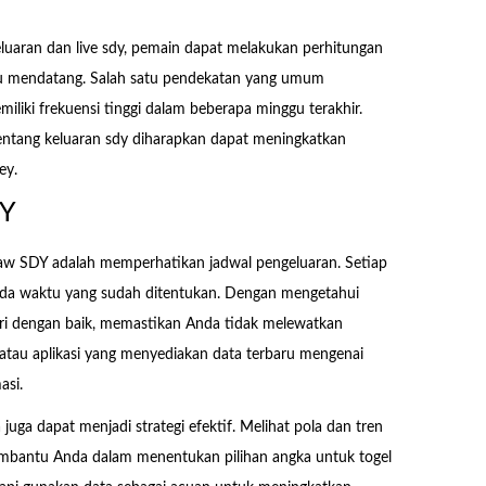
luaran dan live sdy, pemain dapat melakukan perhitungan
u mendatang. Salah satu pendekatan yang umum
liki frekuensi tinggi dalam beberapa minggu terakhir.
tentang keluaran sdy diharapkan dapat meningkatkan
ey.
DY
draw SDY adalah memperhatikan jadwal pengeluaran. Setiap
pada waktu yang sudah ditentukan. Dengan mengetahui
ri dengan baik, memastikan Anda tidak melewatkan
i atau aplikasi yang menyediakan data terbaru mengenai
asi.
 juga dapat menjadi strategi efektif. Melihat pola dan tren
embantu Anda dalam menentukan pilihan angka untuk togel