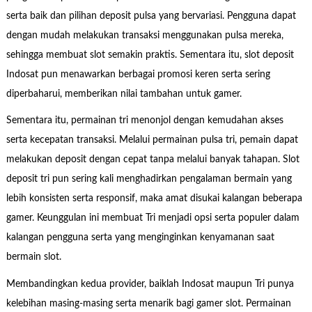
serta baik dan pilihan deposit pulsa yang bervariasi. Pengguna dapat
dengan mudah melakukan transaksi menggunakan pulsa mereka,
sehingga membuat slot semakin praktis. Sementara itu, slot deposit
Indosat pun menawarkan berbagai promosi keren serta sering
diperbaharui, memberikan nilai tambahan untuk gamer.
Sementara itu, permainan tri menonjol dengan kemudahan akses
serta kecepatan transaksi. Melalui permainan pulsa tri, pemain dapat
melakukan deposit dengan cepat tanpa melalui banyak tahapan. Slot
deposit tri pun sering kali menghadirkan pengalaman bermain yang
lebih konsisten serta responsif, maka amat disukai kalangan beberapa
gamer. Keunggulan ini membuat Tri menjadi opsi serta populer dalam
kalangan pengguna serta yang menginginkan kenyamanan saat
bermain slot.
Membandingkan kedua provider, baiklah Indosat maupun Tri punya
kelebihan masing-masing serta menarik bagi gamer slot. Permainan