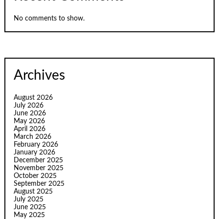
No comments to show.
Archives
August 2026
July 2026
June 2026
May 2026
April 2026
March 2026
February 2026
January 2026
December 2025
November 2025
October 2025
September 2025
August 2025
July 2025
June 2025
May 2025