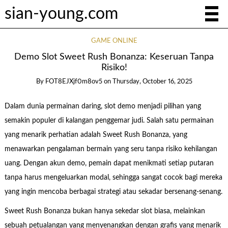
sian-young.com
GAME ONLINE
Demo Slot Sweet Rush Bonanza: Keseruan Tanpa
Risiko!
By
FOT8EJXjf0m8ov5
on
Thursday, October 16, 2025
Dalam dunia permainan daring, slot demo menjadi pilihan yang
semakin populer di kalangan penggemar judi. Salah satu permainan
yang menarik perhatian adalah Sweet Rush Bonanza, yang
menawarkan pengalaman bermain yang seru tanpa risiko kehilangan
uang. Dengan akun demo, pemain dapat menikmati setiap putaran
tanpa harus mengeluarkan modal, sehingga sangat cocok bagi mereka
yang ingin mencoba berbagai strategi atau sekadar bersenang-senang.
Sweet Rush Bonanza bukan hanya sekedar slot biasa, melainkan
sebuah petualangan yang menyenangkan dengan grafis yang menarik