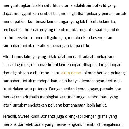
menguntungkan. Salah satu fitur utama adalah simbol wild yang
dapat menggantikan simbol lain, meningkatkan peluang pemain untuk
mendapatkan kombinasi kemenangan yang lebih baik. Selain itu,
terdapat simbol scatter yang memicu putaran gratis saat sejumlah
simbol tersebut muncul di gulungan, memberikan kesempatan
tambahan untuk meraih kemenangan tanpa risiko.
Fitur bonus lainnya yang tidak kalah menarik adalah mekanisme
cascading reels, di mana simbol kemenangan dihapus dari gulungan
dan digantikan oleh simbol baru.
akun demo
Ini memberikan peluang
tambahan untuk mendapatkan lebih banyak kemenangan berturut-
turut dalam satu putaran. Dengan setiap kemenangan, pemain bisa
merasakan adrenalin meningkat saat menunggu simbol baru yang
jatuh untuk menciptakan peluang kemenangan lebih lanjut.
Terakhir, Sweet Rush Bonanza juga dilengkapi dengan grafis yang
menarik dan efek suara yang menyenangkan, membuat pengalaman