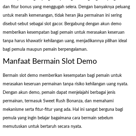
dan fitur bonus yang menggugah selera. Dengan banyaknya peluang
untuk meraih kemenangan, tidak heran jika permainan ini sering
disebut-sebut sebagai slot gacor. Bergabung dengan akun demo
memberikan kesempatan bagi pemain untuk merasakan keseruan
tanpa harus khawatir kehilangan uang, menjadikannya pilihan ideal
bagi pemula maupun pemain berpengalaman.
Manfaat Bermain Slot Demo
Bermain slot demo memberikan kesempatan bagi pemain untuk
merasakan keseruan permainan tanpa risiko kehilangan uang nyata.
Dengan akun demo, pemain dapat menjelajahi berbagai jenis
permainan, termasuk Sweet Rush Bonanza, dan memahami
mekanisme serta fitur-fitur yang ada. Hal ini sangat berguna bagi
pemula yang ingin belajar bagaimana cara bermain sebelum
memutuskan untuk bertaruh secara nyata.