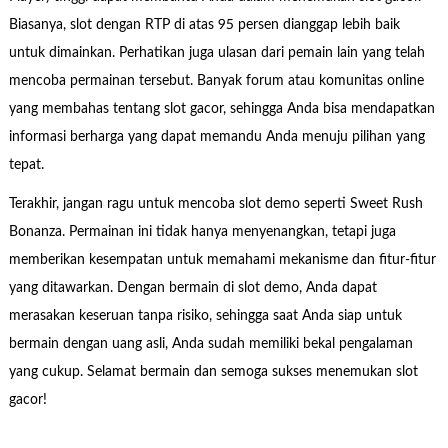
Biasanya, slot dengan RTP di atas 95 persen dianggap lebih baik
untuk dimainkan. Perhatikan juga ulasan dari pemain lain yang telah
mencoba permainan tersebut. Banyak forum atau komunitas online
yang membahas tentang slot gacor, sehingga Anda bisa mendapatkan
informasi berharga yang dapat memandu Anda menuju pilihan yang
tepat.
Terakhir, jangan ragu untuk mencoba slot demo seperti Sweet Rush
Bonanza. Permainan ini tidak hanya menyenangkan, tetapi juga
memberikan kesempatan untuk memahami mekanisme dan fitur-fitur
yang ditawarkan. Dengan bermain di slot demo, Anda dapat
merasakan keseruan tanpa risiko, sehingga saat Anda siap untuk
bermain dengan uang asli, Anda sudah memiliki bekal pengalaman
yang cukup. Selamat bermain dan semoga sukses menemukan slot
gacor!