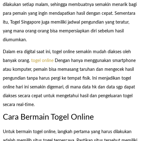
dilakukan setiap malam, sehingga membuatnya semakin menarik bagi
para pemain yang ingin mendapatkan hasil dengan cepat. Sementara
itu, Togel Singapore juga memiliki jadwal pengundian yang teratur,
yang mana orang-orang bisa mempersiapkan diri sebelum hasil
diumumkan.
Dalam era digital saat ini, togel online semakin mudah diakses oleh
banyak orang.
togel online
Dengan hanya menggunakan smartphone
atau komputer, pemain bisa memasang taruhan dan mengecek hasil
pengundian tanpa harus pergi ke tempat fisik. Ini menjadikan togel
online hari ini semakin digemari, di mana data hk dan data sgp dapat
diakses secara cepat untuk mengetahui hasil dan pengeluaran togel
secara real-time.
Cara Bermain Togel Online
Untuk bermain togel online, langkah pertama yang harus dilakukan
adalah memilih situs togel terpercaya. Pastikan situs tersebut memiliki