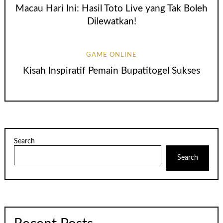
Macau Hari Ini: Hasil Toto Live yang Tak Boleh
Dilewatkan!
GAME ONLINE
Kisah Inspiratif Pemain Bupatitogel Sukses
Search
Search