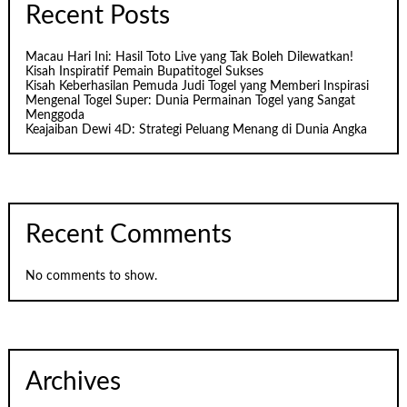
Recent Posts
Macau Hari Ini: Hasil Toto Live yang Tak Boleh Dilewatkan!
Kisah Inspiratif Pemain Bupatitogel Sukses
Kisah Keberhasilan Pemuda Judi Togel yang Memberi Inspirasi
Mengenal Togel Super: Dunia Permainan Togel yang Sangat
Menggoda
Keajaiban Dewi 4D: Strategi Peluang Menang di Dunia Angka
Recent Comments
No comments to show.
Archives