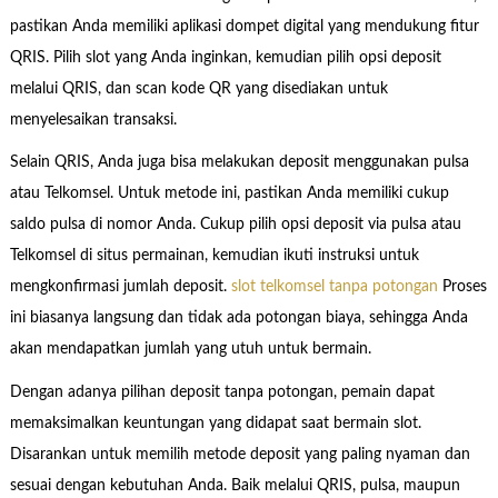
pastikan Anda memiliki aplikasi dompet digital yang mendukung fitur
QRIS. Pilih slot yang Anda inginkan, kemudian pilih opsi deposit
melalui QRIS, dan scan kode QR yang disediakan untuk
menyelesaikan transaksi.
Selain QRIS, Anda juga bisa melakukan deposit menggunakan pulsa
atau Telkomsel. Untuk metode ini, pastikan Anda memiliki cukup
saldo pulsa di nomor Anda. Cukup pilih opsi deposit via pulsa atau
Telkomsel di situs permainan, kemudian ikuti instruksi untuk
mengkonfirmasi jumlah deposit.
slot telkomsel tanpa potongan
Proses
ini biasanya langsung dan tidak ada potongan biaya, sehingga Anda
akan mendapatkan jumlah yang utuh untuk bermain.
Dengan adanya pilihan deposit tanpa potongan, pemain dapat
memaksimalkan keuntungan yang didapat saat bermain slot.
Disarankan untuk memilih metode deposit yang paling nyaman dan
sesuai dengan kebutuhan Anda. Baik melalui QRIS, pulsa, maupun