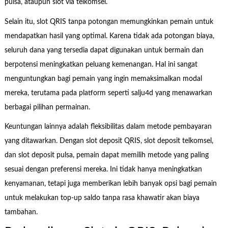
pulsa, ataupun slot via telkomsel.
Selain itu, slot QRIS tanpa potongan memungkinkan pemain untuk
mendapatkan hasil yang optimal. Karena tidak ada potongan biaya,
seluruh dana yang tersedia dapat digunakan untuk bermain dan
berpotensi meningkatkan peluang kemenangan. Hal ini sangat
menguntungkan bagi pemain yang ingin memaksimalkan modal
mereka, terutama pada platform seperti salju4d yang menawarkan
berbagai pilihan permainan.
Keuntungan lainnya adalah fleksibilitas dalam metode pembayaran
yang ditawarkan. Dengan slot deposit QRIS, slot deposit telkomsel,
dan slot deposit pulsa, pemain dapat memilih metode yang paling
sesuai dengan preferensi mereka. Ini tidak hanya meningkatkan
kenyamanan, tetapi juga memberikan lebih banyak opsi bagi pemain
untuk melakukan top-up saldo tanpa rasa khawatir akan biaya
tambahan.