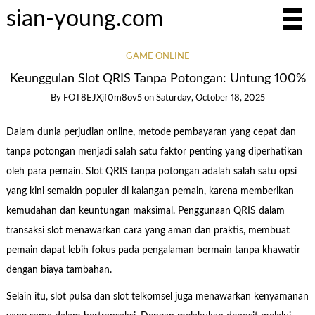
sian-young.com
GAME ONLINE
Keunggulan Slot QRIS Tanpa Potongan: Untung 100%
By
FOT8EJXjf0m8ov5
on
Saturday, October 18, 2025
Dalam dunia perjudian online, metode pembayaran yang cepat dan
tanpa potongan menjadi salah satu faktor penting yang diperhatikan
oleh para pemain. Slot QRIS tanpa potongan adalah salah satu opsi
yang kini semakin populer di kalangan pemain, karena memberikan
kemudahan dan keuntungan maksimal. Penggunaan QRIS dalam
transaksi slot menawarkan cara yang aman dan praktis, membuat
pemain dapat lebih fokus pada pengalaman bermain tanpa khawatir
dengan biaya tambahan.
Selain itu, slot pulsa dan slot telkomsel juga menawarkan kenyamanan