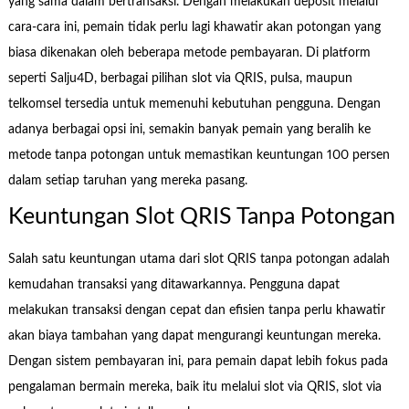
yang sama dalam bertransaksi. Dengan melakukan deposit melalui
cara-cara ini, pemain tidak perlu lagi khawatir akan potongan yang
biasa dikenakan oleh beberapa metode pembayaran. Di platform
seperti Salju4D, berbagai pilihan slot via QRIS, pulsa, maupun
telkomsel tersedia untuk memenuhi kebutuhan pengguna. Dengan
adanya berbagai opsi ini, semakin banyak pemain yang beralih ke
metode tanpa potongan untuk memastikan keuntungan 100 persen
dalam setiap taruhan yang mereka pasang.
Keuntungan Slot QRIS Tanpa Potongan
Salah satu keuntungan utama dari slot QRIS tanpa potongan adalah
kemudahan transaksi yang ditawarkannya. Pengguna dapat
melakukan transaksi dengan cepat dan efisien tanpa perlu khawatir
akan biaya tambahan yang dapat mengurangi keuntungan mereka.
Dengan sistem pembayaran ini, para pemain dapat lebih fokus pada
pengalaman bermain mereka, baik itu melalui slot via QRIS, slot via