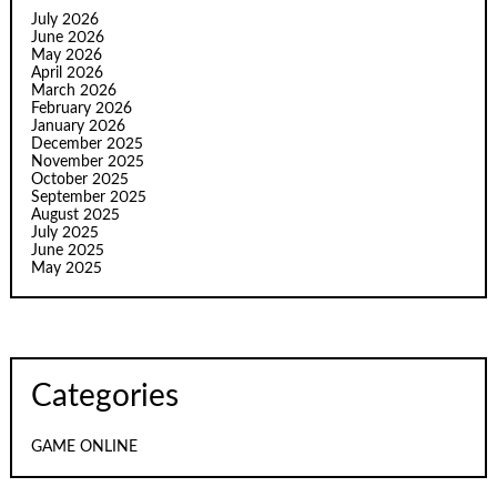
July 2026
June 2026
May 2026
April 2026
March 2026
February 2026
January 2026
December 2025
November 2025
October 2025
September 2025
August 2025
July 2025
June 2025
May 2025
Categories
GAME ONLINE