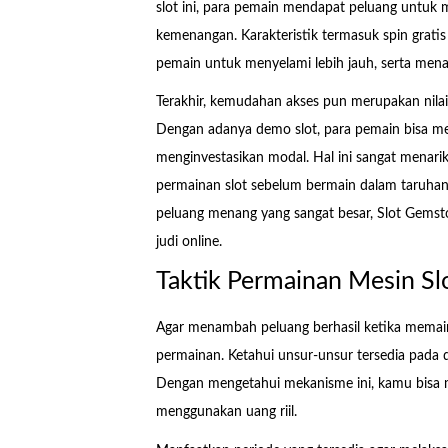
slot ini, para pemain mendapat peluang untu
kemenangan. Karakteristik termasuk spin grat
pemain untuk menyelami lebih jauh, serta men
Terakhir, kemudahan akses pun merupakan nilai
Dengan adanya demo slot, para pemain bisa m
menginvestasikan modal. Hal ini sangat menarik 
permainan slot sebelum bermain dalam taruhan 
peluang menang yang sangat besar, Slot Gemst
judi online.
Taktik Permainan Mesin Sl
Agar menambah peluang berhasil ketika memai
permainan. Ketahui unsur-unsur tersedia pada de
Dengan mengetahui mekanisme ini, kamu bisa m
menggunakan uang riil.