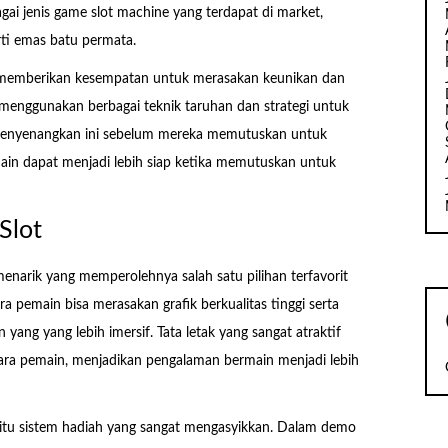
i jenis game slot machine yang terdapat di market,
ti emas batu permata.
 memberikan kesempatan untuk merasakan keunikan dan
menggunakan berbagai teknik taruhan dan strategi untuk
enyenangkan ini sebelum mereka memutuskan untuk
ain dapat menjadi lebih siap ketika memutuskan untuk
Slot
enarik yang memperolehnya salah satu pilihan terfavorit
a pemain bisa merasakan grafik berkualitas tinggi serta
ng yang lebih imersif. Tata letak yang sangat atraktif
para pemain, menjadikan pengalaman bermain menjadi lebih
yaitu sistem hadiah yang sangat mengasyikkan. Dalam demo