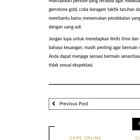
Manfaatkan periode yang tersedia agar melaksa
gemstone gold, coba beragam taktik taruhan da
membantu kamu menemukan pendekatan yang se
dengan uang asli.
Jangan lupa untuk menetapkan limits time dan 
bahaya keuangan, masih penting agar bermain se
Anda dapat menjaga sensasi bermain senantias
tidak sesuai ekspektasi.
Previous Post
GAME ONLINE
G