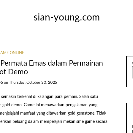
sian-young.com
AME ONLINE
u Permata Emas dalam Permainan
lot Demo
v5
on
Thursday, October 30, 2025
 semakin terkenal di kalangan para pemain. Salah satu
ne gold demo. Game ini menawarkan pengalaman yang
enjelajahi manfaat yang ditawarkan gold gemstone. Tidak
rikan peluang dalam mempelajari mekanisme game secara