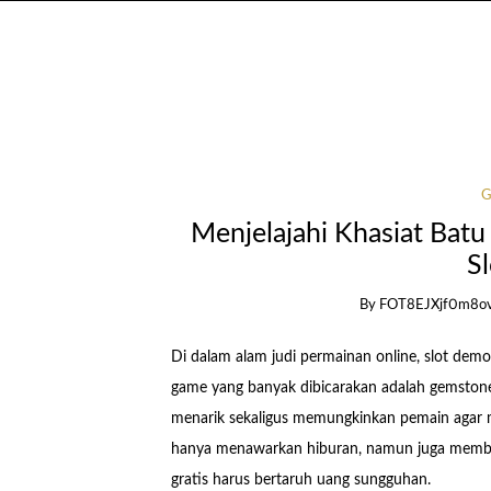
G
Menjelajahi Khasiat Bat
S
By
FOT8EJXjf0m8o
Di dalam alam judi permainan online, slot demo
game yang banyak dibicarakan adalah gemsto
menarik sekaligus memungkinkan pemain agar m
hanya menawarkan hiburan, namun juga membe
gratis harus bertaruh uang sungguhan.