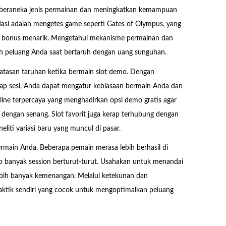
beraneka jenis permainan dan meningkatkan kemampuan
dasi adalah mengetes game seperti Gates of Olympus, yang
tur bonus menarik. Mengetahui mekanisme permainan dan
 peluang Anda saat bertaruh dengan uang sunguhan.
 batasan taruhan ketika bermain slot demo. Dengan
iap sesi, Anda dapat mengatur kebiasaan bermain Anda dan
line terpercaya yang menghadirkan opsi demo gratis agar
engan senang. Slot favorit juga kerap terhubung dengan
liti variasi baru yang muncul di pasar.
rmain Anda. Beberapa pemain merasa lebih berhasil di
 banyak session berturut-turut. Usahakan untuk menandai
bih banyak kemenangan. Melalui ketekunan dan
ktik sendiri yang cocok untuk mengoptimalkan peluang