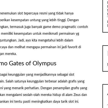
menemukan slot tepercaya resmi yang tidak hanya
erikan kesempatan untung yang lebih tinggi. Dengan
ngkan, termasuk juga banyak game demo pragmatic contoh
ini memiliki kesempatan untuk menikmati permainan yg
ntungkan. Jadi, ayo kita mengetahui lebih dalam
aya dan melihat mengapa permainan ini jadi favorit di
gan mereka.
mo Gates of Olympus
agai keunggulan yang menjadikannya sebagai slot
in. Salah satunya keunggulan terbesar adalah grafis yang
ni yang menarik perhatian. Dengan penampilan grafis yang
kan mengalami seolah-olah mereka hidup di alam Zeus dan
kan ini tentu pasti meningkatkan daya tarik slot ini.