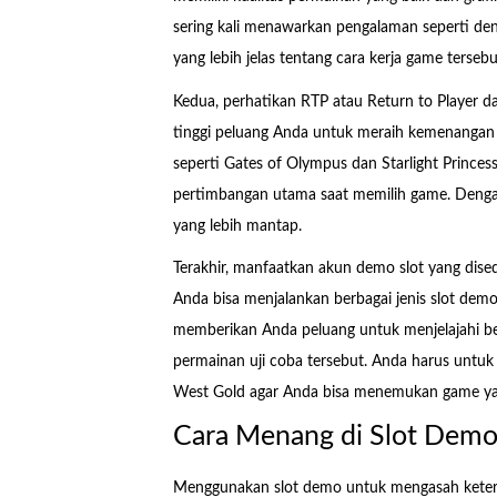
sering kali menawarkan pengalaman seperti den
yang lebih jelas tentang cara kerja game ters
Kedua, perhatikan RTP atau Return to Player d
tinggi peluang Anda untuk meraih kemenangan 
seperti Gates of Olympus dan Starlight Princes
pertimbangan utama saat memilih game. Deng
yang lebih mantap.
Terakhir, manfaatkan akun demo slot yang disedi
Anda bisa menjalankan berbagai jenis slot demo
memberikan Anda peluang untuk menjelajahi ber
permainan uji coba tersebut. Anda harus untuk
West Gold agar Anda bisa menemukan game yan
Cara Menang di Slot Dem
Menggunakan slot demo untuk mengasah keteram