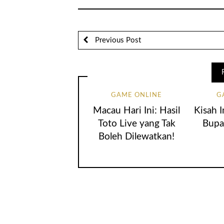
Previous Post
GAME ONLINE
G
Macau Hari Ini: Hasil
Kisah I
Toto Live yang Tak
Bupa
Boleh Dilewatkan!