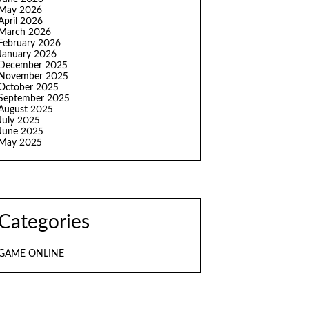
May 2026
April 2026
March 2026
February 2026
January 2026
December 2025
November 2025
October 2025
September 2025
August 2025
July 2025
June 2025
May 2025
Categories
GAME ONLINE