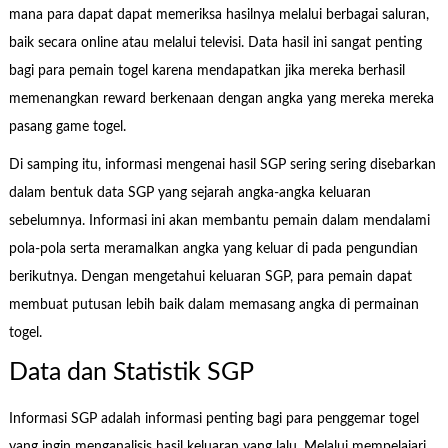
mana para dapat dapat memeriksa hasilnya melalui berbagai saluran,
baik secara online atau melalui televisi. Data hasil ini sangat penting
bagi para pemain togel karena mendapatkan jika mereka berhasil
memenangkan reward berkenaan dengan angka yang mereka mereka
pasang game togel.
Di samping itu, informasi mengenai hasil SGP sering sering disebarkan
dalam bentuk data SGP yang sejarah angka-angka keluaran
sebelumnya. Informasi ini akan membantu pemain dalam mendalami
pola-pola serta meramalkan angka yang keluar di pada pengundian
berikutnya. Dengan mengetahui keluaran SGP, para pemain dapat
membuat putusan lebih baik dalam memasang angka di permainan
togel.
Data dan Statistik SGP
Informasi SGP adalah informasi penting bagi para penggemar togel
yang ingin menganalisis hasil keluaran yang lalu. Melalui mempelajari