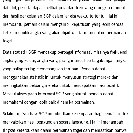
data ini, peserta dapat melihat pola dan tren yang mungkin muncul
dari hasil pengeluaran SGP dalam jangka waktu tertentu. Hal ini
membantu pemain dalam mengambil keputusan yang lebih cerdas
ketika memilih angka yang akan dijadikan taruhan dalam permainan
togel.
Data statistik SGP mencakup berbagai informasi, misalnya frekuensi
angka yang keluar, angka yang jarang muncul, serta gabungan angka
yang paling sering memenangkan taruhan. Pemain dapat
menggunakan statistik ini untuk menyusun strategi mereka dan
meningkatkan peluang mereka untuk mendapatkan hasil positif.
Melalui akses pada informasi SGP yang akurat, pemain dapat
memahami dengan lebih baik dinamika permainan.
Selain itu, live draw SGP memberikan kesempatan bagi pemain untuk
menyaksikan hasil pengundian secara langsung. Hal ini menambah
tingkat keterbukaan dalam permainan togel dan memastikan bahwa