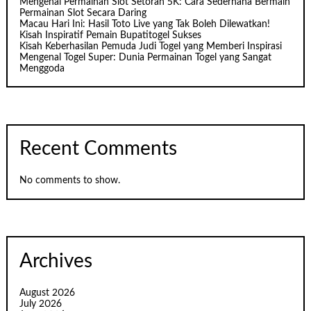
Mengenal Permainan Slot Setoran 5K: Cara Sederhana Bermain
Permainan Slot Secara Daring
Macau Hari Ini: Hasil Toto Live yang Tak Boleh Dilewatkan!
Kisah Inspiratif Pemain Bupatitogel Sukses
Kisah Keberhasilan Pemuda Judi Togel yang Memberi Inspirasi
Mengenal Togel Super: Dunia Permainan Togel yang Sangat
Menggoda
Recent Comments
No comments to show.
Archives
August 2026
July 2026