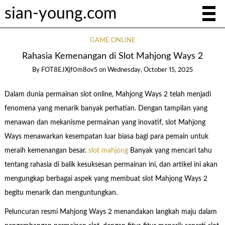
sian-young.com
GAME ONLINE
Rahasia Kemenangan di Slot Mahjong Ways 2
By
FOT8EJXjf0m8ov5
on
Wednesday, October 15, 2025
Dalam dunia permainan slot online, Mahjong Ways 2 telah menjadi
fenomena yang menarik banyak perhatian. Dengan tampilan yang
menawan dan mekanisme permainan yang inovatif, slot Mahjong
Ways menawarkan kesempatan luar biasa bagi para pemain untuk
meraih kemenangan besar.
slot mahjong
Banyak yang mencari tahu
tentang rahasia di balik kesuksesan permainan ini, dan artikel ini akan
mengungkap berbagai aspek yang membuat slot Mahjong Ways 2
begitu menarik dan menguntungkan.
Peluncuran resmi Mahjong Ways 2 menandakan langkah maju dalam