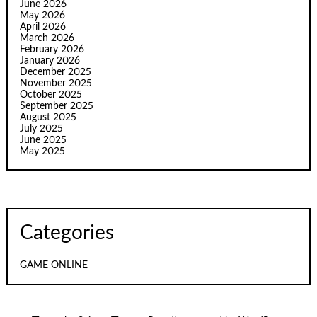
June 2026
May 2026
April 2026
March 2026
February 2026
January 2026
December 2025
November 2025
October 2025
September 2025
August 2025
July 2025
June 2025
May 2025
Categories
GAME ONLINE