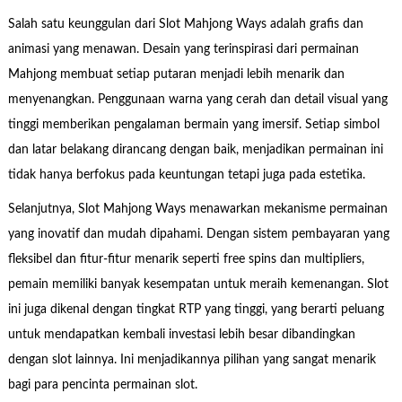
Salah satu keunggulan dari Slot Mahjong Ways adalah grafis dan
animasi yang menawan. Desain yang terinspirasi dari permainan
Mahjong membuat setiap putaran menjadi lebih menarik dan
menyenangkan. Penggunaan warna yang cerah dan detail visual yang
tinggi memberikan pengalaman bermain yang imersif. Setiap simbol
dan latar belakang dirancang dengan baik, menjadikan permainan ini
tidak hanya berfokus pada keuntungan tetapi juga pada estetika.
Selanjutnya, Slot Mahjong Ways menawarkan mekanisme permainan
yang inovatif dan mudah dipahami. Dengan sistem pembayaran yang
fleksibel dan fitur-fitur menarik seperti free spins dan multipliers,
pemain memiliki banyak kesempatan untuk meraih kemenangan. Slot
ini juga dikenal dengan tingkat RTP yang tinggi, yang berarti peluang
untuk mendapatkan kembali investasi lebih besar dibandingkan
dengan slot lainnya. Ini menjadikannya pilihan yang sangat menarik
bagi para pencinta permainan slot.