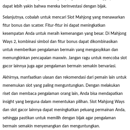
dapat lebih yakin bahwa mereka berinvestasi dengan bijak.
Selanjutnya, cobalah untuk mencari Slot Mahjong yang menawarkan
fitur bonus dan scatter. Fitur-fitur ini dapat meningkatkan
kesempatan Anda untuk meraih kemenangan yang besar. Di Mahjong
Ways 2, kombinasi simbol dan fitur bonus dapat dikombinasikan
untuk memberikan pengalaman bermain yang mengasyikkan dan
memungkinkan pencapaian maxwin. Jangan ragu untuk mencoba slot
gacor lainnya juga agar pengalaman bermain semakin bervariasi.
Akhirnya, manfaatkan ulasan dan rekomendasi dari pemain lain untuk
menemukan slot yang paling menguntungkan. Dengan melakukan
riset dan membaca pengalaman orang lain, Anda bisa mendapatkan
insight yang berguna dalam menentukan pilihan. Slot Mahjong Ways
dan slot gacor lainnya dapat meningkatkan peluang permainan Anda,
sehingga pastikan untuk memilih dengan bijak agar pengalaman
bermain semakin menyenangkan dan menguntungkan.