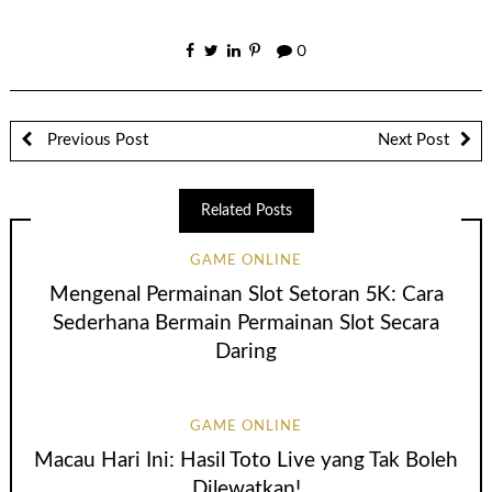
0
Previous Post
Next Post
Related Posts
GAME ONLINE
Mengenal Permainan Slot Setoran 5K: Cara
Sederhana Bermain Permainan Slot Secara
Daring
GAME ONLINE
Macau Hari Ini: Hasil Toto Live yang Tak Boleh
Dilewatkan!