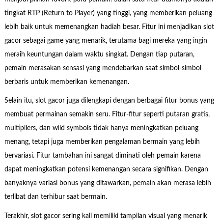
tingkat RTP (Return to Player) yang tinggi, yang memberikan peluang
lebih baik untuk memenangkan hadiah besar. Fitur ini menjadikan slot
gacor sebagai game yang menarik, terutama bagi mereka yang ingin
meraih keuntungan dalam waktu singkat. Dengan tiap putaran,
pemain merasakan sensasi yang mendebarkan saat simbol-simbol
berbaris untuk memberikan kemenangan.
Selain itu, slot gacor juga dilengkapi dengan berbagai fitur bonus yang
membuat permainan semakin seru. Fitur-fitur seperti putaran gratis,
multipliers, dan wild symbols tidak hanya meningkatkan peluang
menang, tetapi juga memberikan pengalaman bermain yang lebih
bervariasi. Fitur tambahan ini sangat diminati oleh pemain karena
dapat meningkatkan potensi kemenangan secara signifikan. Dengan
banyaknya variasi bonus yang ditawarkan, pemain akan merasa lebih
terlibat dan terhibur saat bermain.
Terakhir, slot gacor sering kali memiliki tampilan visual yang menarik