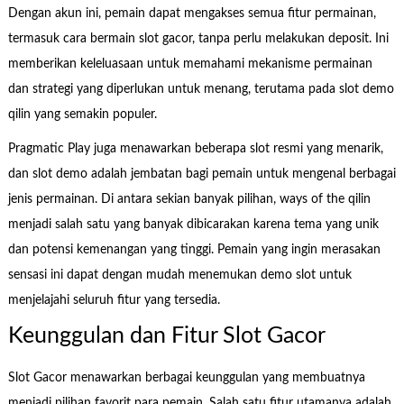
Dengan akun ini, pemain dapat mengakses semua fitur permainan,
termasuk cara bermain slot gacor, tanpa perlu melakukan deposit. Ini
memberikan keleluasaan untuk memahami mekanisme permainan
dan strategi yang diperlukan untuk menang, terutama pada slot demo
qilin yang semakin populer.
Pragmatic Play juga menawarkan beberapa slot resmi yang menarik,
dan slot demo adalah jembatan bagi pemain untuk mengenal berbagai
jenis permainan. Di antara sekian banyak pilihan, ways of the qilin
menjadi salah satu yang banyak dibicarakan karena tema yang unik
dan potensi kemenangan yang tinggi. Pemain yang ingin merasakan
sensasi ini dapat dengan mudah menemukan demo slot untuk
menjelajahi seluruh fitur yang tersedia.
Keunggulan dan Fitur Slot Gacor
Slot Gacor menawarkan berbagai keunggulan yang membuatnya
menjadi pilihan favorit para pemain. Salah satu fitur utamanya adalah