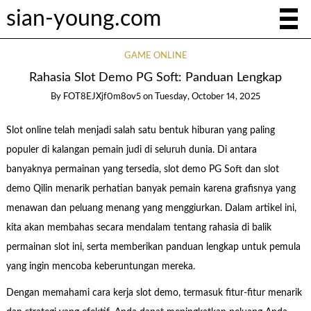
sian-young.com
GAME ONLINE
Rahasia Slot Demo PG Soft: Panduan Lengkap
By
FOT8EJXjf0m8ov5
on
Tuesday, October 14, 2025
Slot online telah menjadi salah satu bentuk hiburan yang paling
populer di kalangan pemain judi di seluruh dunia. Di antara
banyaknya permainan yang tersedia, slot demo PG Soft dan slot
demo Qilin menarik perhatian banyak pemain karena grafisnya yang
menawan dan peluang menang yang menggiurkan. Dalam artikel ini,
kita akan membahas secara mendalam tentang rahasia di balik
permainan slot ini, serta memberikan panduan lengkap untuk pemula
yang ingin mencoba keberuntungan mereka.
Dengan memahami cara kerja slot demo, termasuk fitur-fitur menarik