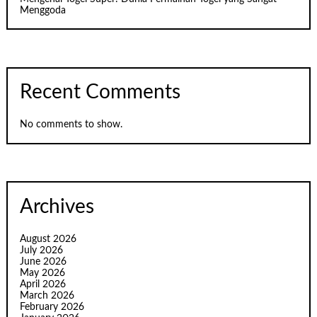
Menggoda
Recent Comments
No comments to show.
Archives
August 2026
July 2026
June 2026
May 2026
April 2026
March 2026
February 2026