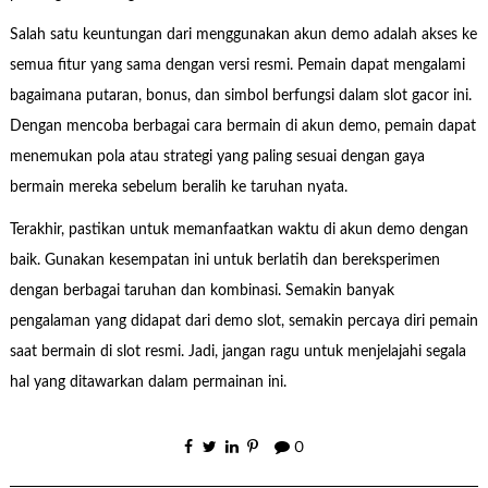
Salah satu keuntungan dari menggunakan akun demo adalah akses ke
semua fitur yang sama dengan versi resmi. Pemain dapat mengalami
bagaimana putaran, bonus, dan simbol berfungsi dalam slot gacor ini.
Dengan mencoba berbagai cara bermain di akun demo, pemain dapat
menemukan pola atau strategi yang paling sesuai dengan gaya
bermain mereka sebelum beralih ke taruhan nyata.
Terakhir, pastikan untuk memanfaatkan waktu di akun demo dengan
baik. Gunakan kesempatan ini untuk berlatih dan bereksperimen
dengan berbagai taruhan dan kombinasi. Semakin banyak
pengalaman yang didapat dari demo slot, semakin percaya diri pemain
saat bermain di slot resmi. Jadi, jangan ragu untuk menjelajahi segala
hal yang ditawarkan dalam permainan ini.
0