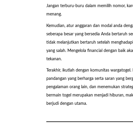
Jangan terburu-buru dalam memilih nomor, ka
menang.
Kemudian, atur anggaran dan modal anda denga
seberapa besar yang bersedia Anda bertaruh ser
tidak melanjutkan bertaruh setelah menghadapi 
yang salah. Mengelola financial dengan baik
tekanan.
Terakhir, ikutlah dengan komunitas wargatogel
pandangan yang berharga serta saran yang berg
pengalaman orang lain, dan menemukan strateg
bermain togel merupakan menjadi hiburan, mak
berjudi dengan utama.