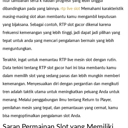
fitur tambahan serta k hadiah progresif yang lebih unggul
dibandingkan pada yang lainnya.
rtp live slot
Memahami karakteristik
masing-masing slot akan membantu kamu mengambil keputusan
yang bijaksana. Sebagai contoh, RTP slot gacor dikenal karena
frekuensi kemenangan yang lebih tinggi, jadi dapat jadi pilihan yang
tepat untuk anda yang mencari pengalaman bermain yang lebih
menguntungkan.
Terakhir, ingat untuk memantau RTP live mesin slot dengan rutin.
Data terkini tentang RTP slot gacor hari ini bisa membantu kamu
dalam memilih slot yang sedang panas dan lebih mungkin memberi
kemenangan. Menyesuaikan diri dengan pergantian dan mengikuti
tren adalah taktik utama untuk meningkatkan peluang Anda untuk
menang. Melalui penggabungan ilmu tentang Return to Player,
pemilahan mesin yang tepat, dan pemantauan yang cermat, kamu
bisa mengoptimalkan pengalaman slot Anda.
Saran Permainan Slot yang Memiliki