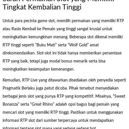
Tingkat Kembalian Tinggi
Untuk para pecinta game slot, memilih permainan yang memiliki RTP
atau Rasio Kembali ke Pemain yang tinggi sangat krusial untuk
meningkatkan kemungkinan menang. Beberapa slot dikenal memiliki
RTP tinggi seperti “Buku Mati” serta “Wolf Gold” amat
direkomendasikan. Slot-slot ini tidak hanya memberikan persentase
RTP yang baik, tetapi juga modal bonus menarik serta bisa
meningkatkan kesempatan kemenangan.
Kemudian, RTP Live yang ditawarkan disediakan oleh penyedia seperti
Pragmatik Berlaku juga patut dicoba. Pihak tersebut menyediakan
berbagai jenis slot yang punya RTP yang kompetitif. Misalnya, “Sweet
Bonanza” serta “Great Rhino” adalah opsi bagus bagi pemain yang
mencari slot yang memiliki RTP tinggi. Pastikan untuk menggunakan
informasi RTP slot dari sumber terpercaya untuk mendapatkan
informasi tentang slot mana yang sedang sedang hot.