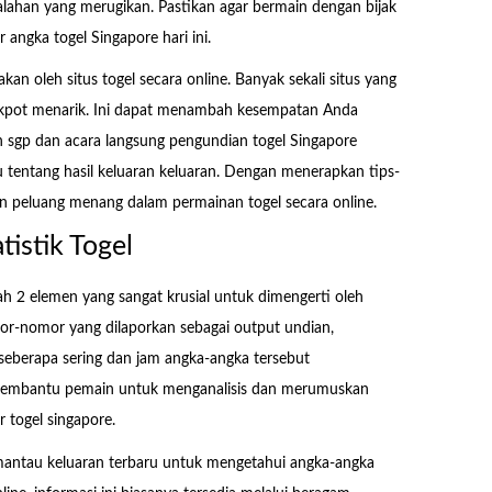
alahan yang merugikan. Pastikan agar bermain dengan bijak
angka togel Singapore hari ini.
an oleh situs togel secara online. Banyak sekali situs yang
ckpot menarik. Ini dapat menambah kesempatan Anda
n sgp dan acara langsung pengundian togel Singapore
 tentang hasil keluaran keluaran. Dengan menerapkan tips-
n peluang menang dalam permainan togel secara online.
istik Togel
ah 2 elemen yang sangat krusial untuk dimengerti oleh
r-nomor yang dilaporkan sebagai output undian,
seberapa sering dan jam angka-angka tersebut
 membantu pemain untuk menganalisis dan merumuskan
 togel singapore.
mantau keluaran terbaru untuk mengetahui angka-angka