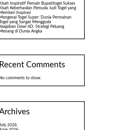
Kisah Inspiratif Pemain Bupatitogel Sukses
Kisah Keberhasilan Pemuda Judi Togel yang
Memberi Inspirasi
Mengenal Togel Super: Dunia Permainan
Togel yang Sangat Menggoda
Keajaiban Dewi 4D: Strategi Peluang
Menang di Dunia Angka
Recent Comments
No comments to show.
Archives
July 2026
June 2026