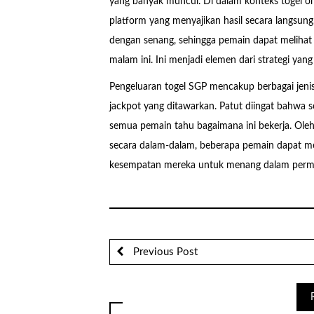
yang banyak muncul. Di dalam konteks togel onl
platform yang menyajikan hasil secara langsung
dengan senang, sehingga pemain dapat meliha
malam ini. Ini menjadi elemen dari strategi y
Pengeluaran togel SGP mencakup berbagai jenis 
jackpot yang ditawarkan. Patut diingat bahwa se
semua pemain tahu bagaimana ini bekerja. Oleh
secara dalam-dalam, beberapa pemain dapat me
kesempatan mereka untuk menang dalam perma
Previous Post