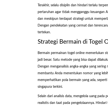
Terakhir, selalu disiplin dan hindari terlalu ter
pertaruhan agar tidak mengganggu keuangan A
dan meskipun terdapat strategi untuk memperbes
Dengan pendekatan yang cermat dan terencan
tertekan.
Strategi Bermain di Togel 
Bermain permainan togel online memerlukan s
jadi besar. Satu metode yang bisa dapat dilak
Dengan menganalisis angka-angka yang sering m
membantu Anda menentukan nomor yang lebih leb
memperhatikan pola bermain yang ada, seperti
singapura terkini.
Selain dari analisis data, mengelola uang pada
realistis dan taat pada pengelolaannya. Hindar