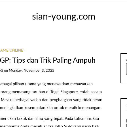
sian-young.com
AME ONLINE
GP: Tips dan Trik Paling Ampuh
v5
on
Monday, November 3, 2025
h sebagai pilihan utama yang menawarkan menawarkan
n orang memasang taruhan di Togel Singapore, entah secara
 Melalui berbagai varian dan penghargaan yang tidak heran
k meningkatkan kesempatan kita untuk meraih kemenangan.
rlukan taktik dan ilmu yang tepat. Pada tulisan ini, kita
r membantu Anda meraih angka lotto SGP yang nasib baik.