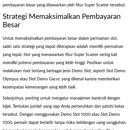
pembayaran besar yang ditawarkan oleh fitur Super Scatter tersebut.
Strategi Memaksimalkan Pembayaran
Besar
Untuk memaksimalkan pembayaran besar dalam permainan slot,
salah satu strategi yang dapat diterapkan adalah memilih permainan
yang tepat. Slot yang menawarkan fitur Super Scatter sering kali
memiliki potensi pembayaran yang lebih tinggi. Pastikan untuk
melakukan riset tentang berbagai jenis Demo Slot, seperti Slot Demo
Olympus atau Slot Demo Gacor, yang dikenal karena memberikan
kesempatan kemenangan yang lebih baik.
Selanjutnya, penting untuk mengatur manajemen bankroll dengan
bijak. Tentukan jumlah yang siap Anda pertaruhkan dan patuhi batas
tersebut. Dengan menggunakan Demo Slot 1000 atau Slot Demo
1000, pemain dapat berlatih tanpa risiko kehilangan uang sungguhan.