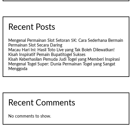
Recent Posts
Mengenal Permainan Slot Setoran 5K: Cara Sederhana Bermain
Permainan Slot Secara Daring
Macau Hari Ini: Hasil Toto Live yang Tak Boleh Dilewatkan!
Kisah Inspiratif Pemain Bupatitogel Sukses
Kisah Keberhasilan Pemuda Judi Togel yang Memberi Inspirasi
Mengenal Togel Super: Dunia Permainan Togel yang Sangat
Menggoda
Recent Comments
No comments to show.