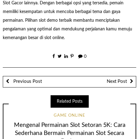
Slot Gacor lainnya. Dengan berbagai opsi yang tersedia, pemain
memiliki kesempatan untuk mencoba berbagai tema dan gaya
permainan. Pilihan slot demo terbaik membantu menciptakan
pengalaman yang optimal dan mendukung perjalanan kamu menuju
kemenangan besar di slot online.
0
Previous Post
Next Post
Related Posts
GAME ONLINE
Mengenal Permainan Slot Setoran 5K: Cara
Sederhana Bermain Permainan Slot Secara