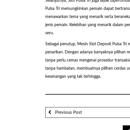
Selanjutnya, Slot Pulsa Tri juga layak diperti
Pulsa Tri memungkinkan pemain dapat bertransa
menawarkan tema yang menarik serta beraneka r
jenis pemain. Kelebihan yang menarik dalam p
seru.
Sebagai penutup, Mesin Slot Deposit Pulsa T
penarikan. Dengan adanya banyaknya pilihan m
tanpa perlu cemas mengenai prosedur transaks
tanpa hambatan, membuatnya pilihan cerdas u
kesenangan yang tak terhingga.
Previous Post