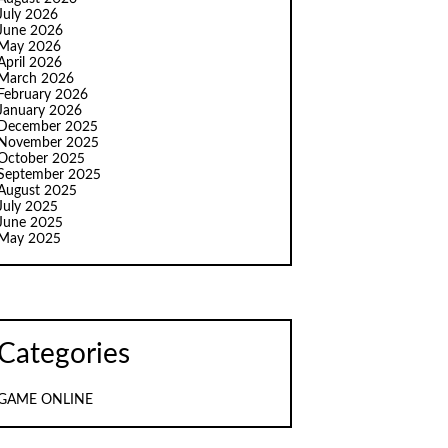
July 2026
June 2026
May 2026
April 2026
March 2026
February 2026
January 2026
December 2025
November 2025
October 2025
September 2025
August 2025
July 2025
June 2025
May 2025
Categories
GAME ONLINE