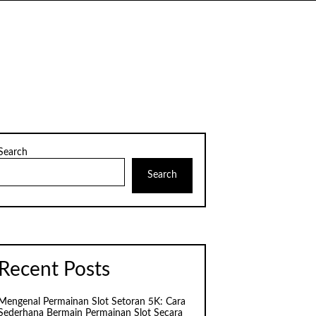
Search
Search
Recent Posts
Mengenal Permainan Slot Setoran 5K: Cara
Sederhana Bermain Permainan Slot Secara