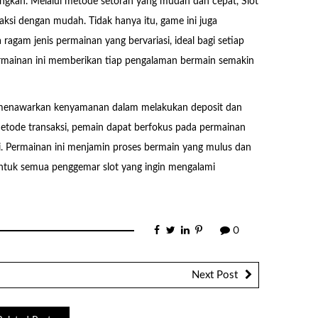
mbangkan. Melalui metode setoran yang mudah dan cepat, Slot
ksi dengan mudah. Tidak hanya itu, game ini juga
agam jenis permainan yang bervariasi, ideal bagi setiap
ermainan ini memberikan tiap pengalaman bermain semakin
ri menawarkan kenyamanan dalam melakukan deposit dan
etode transaksi, pemain dapat berfokus pada permainan
i. Permainan ini menjamin proses bermain yang mulus dan
ntuk semua penggemar slot yang ingin mengalami
0
Next Post