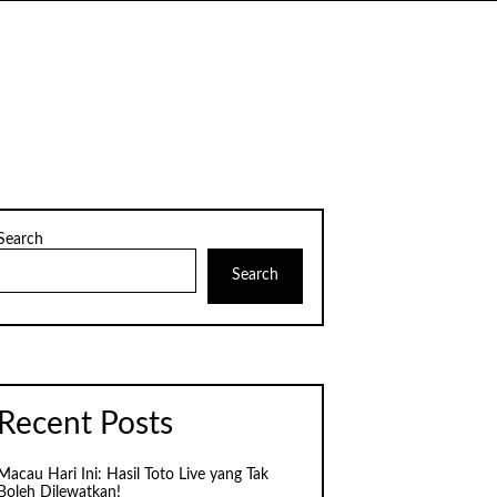
Search
Search
Recent Posts
Macau Hari Ini: Hasil Toto Live yang Tak
Boleh Dilewatkan!