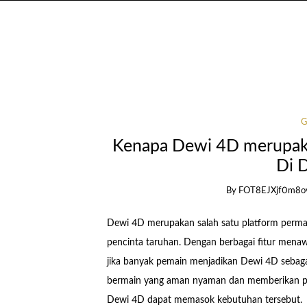
G
Kenapa Dewi 4D merupak
Di 
By
FOT8EJXjf0m8o
Dewi 4D merupakan salah satu platform permai
pencinta taruhan. Dengan berbagai fitur mena
jika banyak pemain menjadikan Dewi 4D sebaga
bermain yang aman nyaman dan memberikan pel
Dewi 4D dapat memasok kebutuhan tersebut.