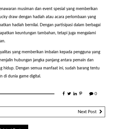
 penawaran musiman dan event spesial yang memberikan
 lucky draw dengan hadiah atau acara perlombaan yang
an hadiah bernilai. Dengan partisipasi dalam berbagai
dapatkan keuntungan tambahan, tetapi juga mengalami
an.
loyalitas yang memberikan imbalan kepada pengguna yang
 menjalin hubungan jangka panjang antara pemain dan
ng hidup. Dengan semua manfaat ini, sudah barang tentu
 di dunia game digital.
0
Next Post