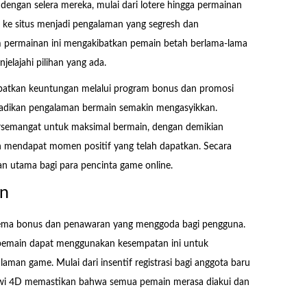
ngan selera mereka, mulai dari lotere hingga permainan
es ke situs menjadi pengalaman yang segresh dan
permainan ini mengakibatkan pemain betah berlama-lama
lajahi pilihan yang ada.
patkan keuntungan melalui program bonus dan promosi
njadikan pengalaman bermain semakin mengasyikkan.
rsemangat untuk maksimal bermain, dengan demikian
h mendapat momen positif yang telah dapatkan. Secara
an utama bagi para pencinta game online.
an
 skema bonus dan penawaran yang menggoda bagi pengguna.
 pemain dapat menggunakan kesempatan ini untuk
an game. Mulai dari insentif registrasi bagi anggota baru
Dewi 4D memastikan bahwa semua pemain merasa diakui dan