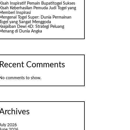
Kisah Inspiratif Pemain Bupatitogel Sukses
Kisah Keberhasilan Pemuda Judi Togel yang
Memberi Inspirasi
Mengenal Togel Super: Dunia Permainan
Togel yang Sangat Menggoda
Keajaiban Dewi 4D: Strategi Peluang
Menang di Dunia Angka
Recent Comments
No comments to show.
Archives
July 2026
June 2026