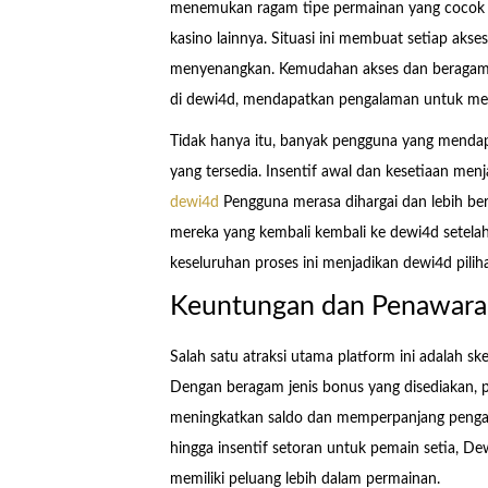
menemukan ragam tipe permainan yang cocok de
kasino lainnya. Situasi ini membuat setiap aks
menyenangkan. Kemudahan akses dan beragam 
di dewi4d, mendapatkan pengalaman untuk menje
Tidak hanya itu, banyak pengguna yang menda
yang tersedia. Insentif awal dan kesetiaan me
dewi4d
Pengguna merasa dihargai dan lebih be
mereka yang kembali kembali ke dewi4d setela
keseluruhan proses ini menjadikan dewi4d pilih
Keuntungan dan Penawar
Salah satu atraksi utama platform ini adalah
Dengan beragam jenis bonus yang disediakan,
meningkatkan saldo dan memperpanjang pengalam
hingga insentif setoran untuk pemain setia, 
memiliki peluang lebih dalam permainan.