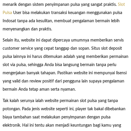
menarik dengan sistem penyimpanan pulsa yang sangat praktis.
Slot
Pulsa
User bisa melakukan transaksi keuangan menggunakan pulsa
Indosat tanpa ada kesulitan, membuat pengalaman bermain lebih
menyenangkan dan praktis.
Selain itu, website ini dapat dipercaya umumnya memberikan servis
customer service yang cepat tanggap dan sopan. Situs slot deposit
pulsa lainnya ini harus ditemukan adalah yang memberikan permainan
slot via pulsa, sehingga Anda bisa langsung bermain tanpa perlu
mengerjakan banyak tahapan. Pastikan website ini mempunyai lisensi
yang valid dan review positif dari pengguna lain supaya pengalaman
bermain Anda tetap aman serta nyaman.
Tak kalah serunya ialah website permainan slot pulsa yang tanpa
potongan. Pada jenis website seperti ini, player tak bakal dibebankan
biaya tambahan saat melakukan penyimpanan dengan pulsa
elektronik. Hal ini tentu akan menjadi keuntungan bagi kamu yang