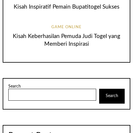
Kisah Inspiratif Pemain Bupatitogel Sukses
GAME ONLINE
Kisah Keberhasilan Pemuda Judi Togel yang
Memberi Inspirasi
Search
Search