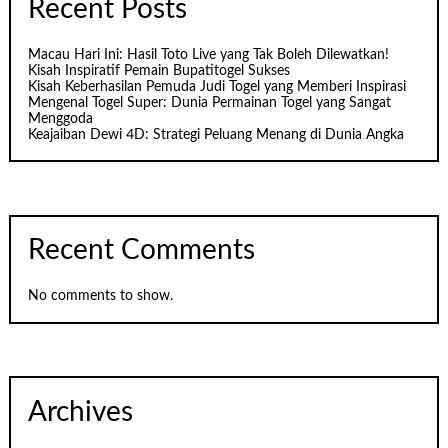
Recent Posts
Macau Hari Ini: Hasil Toto Live yang Tak Boleh Dilewatkan!
Kisah Inspiratif Pemain Bupatitogel Sukses
Kisah Keberhasilan Pemuda Judi Togel yang Memberi Inspirasi
Mengenal Togel Super: Dunia Permainan Togel yang Sangat
Menggoda
Keajaiban Dewi 4D: Strategi Peluang Menang di Dunia Angka
Recent Comments
No comments to show.
Archives