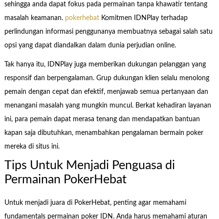
sehingga anda dapat fokus pada permainan tanpa khawatir tentang
masalah keamanan.
pokerhebat
Komitmen IDNPlay terhadap
perlindungan informasi penggunanya membuatnya sebagai salah satu
opsi yang dapat diandalkan dalam dunia perjudian online.
Tak hanya itu, IDNPlay juga memberikan dukungan pelanggan yang
responsif dan berpengalaman. Grup dukungan klien selalu menolong
pemain dengan cepat dan efektif, menjawab semua pertanyaan dan
menangani masalah yang mungkin muncul. Berkat kehadiran layanan
ini, para pemain dapat merasa tenang dan mendapatkan bantuan
kapan saja dibutuhkan, menambahkan pengalaman bermain poker
mereka di situs ini.
Tips Untuk Menjadi Penguasa di
Permainan PokerHebat
Untuk menjadi juara di PokerHebat, penting agar memahami
fundamentals permainan poker IDN. Anda harus memahami aturan