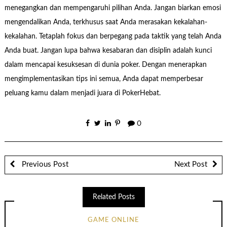
menegangkan dan mempengaruhi pilihan Anda. Jangan biarkan emosi
mengendalikan Anda, terkhusus saat Anda merasakan kekalahan-
kekalahan. Tetaplah fokus dan berpegang pada taktik yang telah Anda
Anda buat. Jangan lupa bahwa kesabaran dan disiplin adalah kunci
dalam mencapai kesuksesan di dunia poker. Dengan menerapkan
mengimplementasikan tips ini semua, Anda dapat memperbesar
peluang kamu dalam menjadi juara di PokerHebat.
0
Previous Post
Next Post
Related Posts
GAME ONLINE