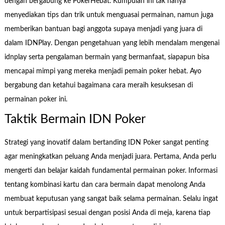
dengan bergabung ke PokerHebat. Kumpulan ini tak hanya
menyediakan tips dan trik untuk menguasai permainan, namun juga
memberikan bantuan bagi anggota supaya menjadi yang juara di
dalam IDNPlay. Dengan pengetahuan yang lebih mendalam mengenai
idnplay serta pengalaman bermain yang bermanfaat, siapapun bisa
mencapai mimpi yang mereka menjadi pemain poker hebat. Ayo
bergabung dan ketahui bagaimana cara meraih kesuksesan di
permainan poker ini.
Taktik Bermain IDN Poker
Strategi yang inovatif dalam bertanding IDN Poker sangat penting
agar meningkatkan peluang Anda menjadi juara. Pertama, Anda perlu
mengerti dan belajar kaidah fundamental permainan poker. Informasi
tentang kombinasi kartu dan cara bermain dapat menolong Anda
membuat keputusan yang sangat baik selama permainan. Selalu ingat
untuk berpartisipasi sesuai dengan posisi Anda di meja, karena tiap