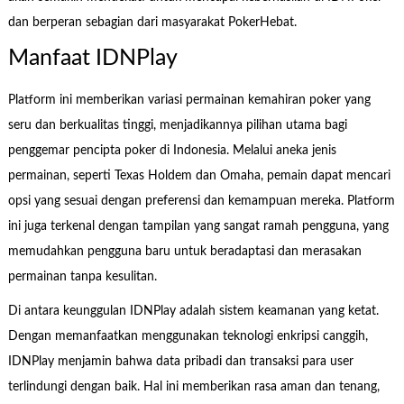
dan berperan sebagian dari masyarakat PokerHebat.
Manfaat IDNPlay
Platform ini memberikan variasi permainan kemahiran poker yang
seru dan berkualitas tinggi, menjadikannya pilihan utama bagi
penggemar pencipta poker di Indonesia. Melalui aneka jenis
permainan, seperti Texas Holdem dan Omaha, pemain dapat mencari
opsi yang sesuai dengan preferensi dan kemampuan mereka. Platform
ini juga terkenal dengan tampilan yang sangat ramah pengguna, yang
memudahkan pengguna baru untuk beradaptasi dan merasakan
permainan tanpa kesulitan.
Di antara keunggulan IDNPlay adalah sistem keamanan yang ketat.
Dengan memanfaatkan menggunakan teknologi enkripsi canggih,
IDNPlay menjamin bahwa data pribadi dan transaksi para user
terlindungi dengan baik. Hal ini memberikan rasa aman dan tenang,