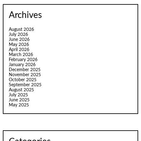
Archives
August 2026
July 2026
June 2026
May 2026
April 2026
March 2026
February 2026
January 2026
December 2025
November 2025
October 2025
September 2025
August 2025
July 2025
June 2025
May 2025