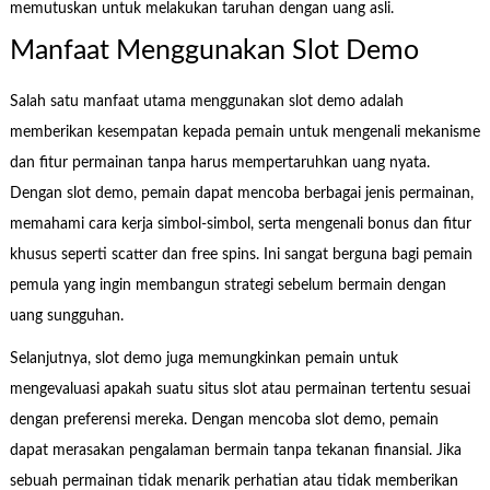
memutuskan untuk melakukan taruhan dengan uang asli.
Manfaat Menggunakan Slot Demo
Salah satu manfaat utama menggunakan slot demo adalah
memberikan kesempatan kepada pemain untuk mengenali mekanisme
dan fitur permainan tanpa harus mempertaruhkan uang nyata.
Dengan slot demo, pemain dapat mencoba berbagai jenis permainan,
memahami cara kerja simbol-simbol, serta mengenali bonus dan fitur
khusus seperti scatter dan free spins. Ini sangat berguna bagi pemain
pemula yang ingin membangun strategi sebelum bermain dengan
uang sungguhan.
Selanjutnya, slot demo juga memungkinkan pemain untuk
mengevaluasi apakah suatu situs slot atau permainan tertentu sesuai
dengan preferensi mereka. Dengan mencoba slot demo, pemain
dapat merasakan pengalaman bermain tanpa tekanan finansial. Jika
sebuah permainan tidak menarik perhatian atau tidak memberikan