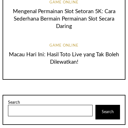
GAME ONLINE
Mengenal Permainan Slot Setoran 5K: Cara
Sederhana Bermain Permainan Slot Secara
Daring
GAME ONLINE
Macau Hari Ini: Hasil Toto Live yang Tak Boleh
Dilewatkan!
Search
Search