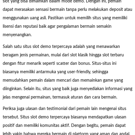
slot yang bisa dimainkan dalam mode demo. Dengan ini, pemain
dapat merasakan sensasi bermain tanpa perlu melakukan deposit atau
menggunakan uang asli. Pastikan untuk memilih situs yang memiliki
lisensi dan reputasi baik agar pengalaman bermain semakin
menyenangkan.
Salah satu situs slot demo terpercaya adalah yang menawarkan
beragam jenis permainan, mulai dari slot klasik hingga slot terbaru
dengan fitur menarik seperti scatter dan bonus. Situs-situs ini
biasanya memiliki antarmuka yang user-friendly, sehingga
memudahkan pemain dalam mencari dan memainkan game yang
diinginkan. Selain itu, situs yang baik juga menyediakan informasi yang
jelas mengenai permainan, termasuk aturan dan cara bermain.
Periksa juga ulasan dan testimonial dari pemain lain mengenai situs
tersebut. Situs slot demo terpercaya biasanya mendapatkan ulasan
positif dan memiliki komunitas aktif. Dengan begitu, pemain dapat
lebih yakin bahwa mereka bermain di platform yang aman dan andal.