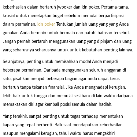
keberhasilan dalam bertaruh jwpoker dan idn poker. Pertama-tama,
krusial untuk menetapkan buget sebelum memulai berpartisipasi
dalam permainan.
idn poker
Tentukan jumlah uang yang yang Anda
gunakan Anda bermain untuk bermain dan patuhi batasan tersebut.
Jangan pernah bertaruh menggunakan uang yang dipinjam dan uang
yang seharusnya seharusnya untuk untuk kebutuhan penting lainnya.
Selanjutnya, penting untuk memisahkan modal Anda menjadi
beberapa permainan. Daripada menggunakan seluruh anggaran di
satu, pisahkan menjadi beberapa bagian agar anda dapat terus
bertaruh tanpa tekanan finansial. Jika Anda menghadapi kerugian,
lebih baik untuk tunggu dan memulai sesi baru di lain waktu daripada
memaksakan diri agar kembali posisi semula dalam hadiah.
Yang terakhir, sangat penting untuk tegas terhadap menentukan
kapan yang tepat berhenti. Baik saat mendapatkan keberhasilan
maupun mengalami kerugian, tahui waktu harus mengakhiri