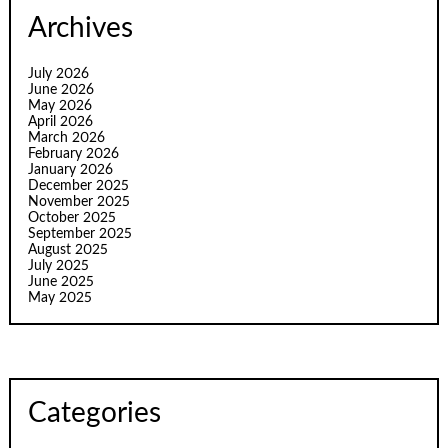
Archives
July 2026
June 2026
May 2026
April 2026
March 2026
February 2026
January 2026
December 2025
November 2025
October 2025
September 2025
August 2025
July 2025
June 2025
May 2025
Categories