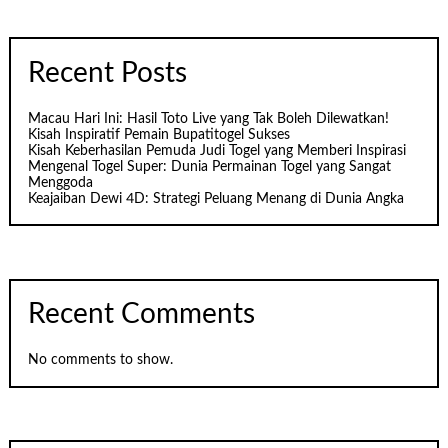
Recent Posts
Macau Hari Ini: Hasil Toto Live yang Tak Boleh Dilewatkan!
Kisah Inspiratif Pemain Bupatitogel Sukses
Kisah Keberhasilan Pemuda Judi Togel yang Memberi Inspirasi
Mengenal Togel Super: Dunia Permainan Togel yang Sangat
Menggoda
Keajaiban Dewi 4D: Strategi Peluang Menang di Dunia Angka
Recent Comments
No comments to show.