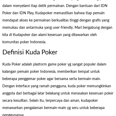
dalam menyelami tiap detik permainan. Dengan bantuan dari IDN
Poker dan IDN Play, Kudapoker memastikan bahwa tiap pemain
mendapat akses ke permainan berkualitas tinggi dengan grafis yang
memukau dan antarmuka yang user-friendly. Mari bergabung dengan
kita di Kudapoker dan alami keseruan yang ditawarkan oleh
komunitas poker Indonesia.
Definisi Kuda Poker
Kuda Poker adalah platform game poker yg sangat populer dalam
kalangan pemain poker Indonesia, memberikan tempat untuk
beberapa penggemar poker agar bersama serta bermain-main.
Dengan interface yang ramah pengguna, kuda poker memungkinkan
anggota dari berbagai latar belakang untuk merasakan keseruan poker
secara kesulitan. Selain itu, terpercaya dan aman, kudapoker
menawarkan pengalaman bermain-main yg seru untuk beberapa
penggunanya.