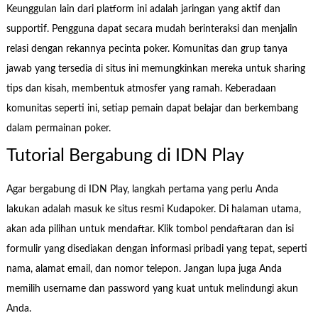
Keunggulan lain dari platform ini adalah jaringan yang aktif dan
supportif. Pengguna dapat secara mudah berinteraksi dan menjalin
relasi dengan rekannya pecinta poker. Komunitas dan grup tanya
jawab yang tersedia di situs ini memungkinkan mereka untuk sharing
tips dan kisah, membentuk atmosfer yang ramah. Keberadaan
komunitas seperti ini, setiap pemain dapat belajar dan berkembang
dalam permainan poker.
Tutorial Bergabung di IDN Play
Agar bergabung di IDN Play, langkah pertama yang perlu Anda
lakukan adalah masuk ke situs resmi Kudapoker. Di halaman utama,
akan ada pilihan untuk mendaftar. Klik tombol pendaftaran dan isi
formulir yang disediakan dengan informasi pribadi yang tepat, seperti
nama, alamat email, dan nomor telepon. Jangan lupa juga Anda
memilih username dan password yang kuat untuk melindungi akun
Anda.