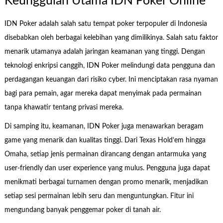
Keunggulan Utama IDN Poker Online
IDN Poker adalah salah satu tempat poker terpopuler di Indonesia
disebabkan oleh berbagai kelebihan yang dimilikinya. Salah satu faktor
menarik utamanya adalah jaringan keamanan yang tinggi. Dengan
teknologi enkripsi canggih, IDN Poker melindungi data pengguna dan
perdagangan keuangan dari risiko cyber. Ini menciptakan rasa nyaman
bagi para pemain, agar mereka dapat menyimak pada permainan
tanpa khawatir tentang privasi mereka.
Di samping itu, keamanan, IDN Poker juga menawarkan beragam
game yang menarik dan kualitas tinggi. Dari Texas Hold’em hingga
Omaha, setiap jenis permainan dirancang dengan antarmuka yang
user-friendly dan user experience yang mulus. Pengguna juga dapat
menikmati berbagai turnamen dengan promo menarik, menjadikan
setiap sesi permainan lebih seru dan menguntungkan. Fitur ini
mengundang banyak penggemar poker di tanah air.