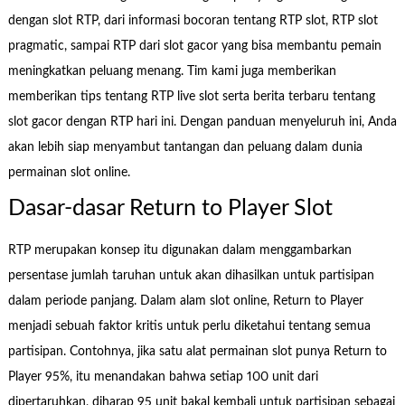
dengan slot RTP, dari informasi bocoran tentang RTP slot, RTP slot
pragmatic, sampai RTP dari slot gacor yang bisa membantu pemain
meningkatkan peluang menang. Tim kami juga memberikan
memberikan tips tentang RTP live slot serta berita terbaru tentang
slot gacor dengan RTP hari ini. Dengan panduan menyeluruh ini, Anda
akan lebih siap menyambut tantangan dan peluang dalam dunia
permainan slot online.
Dasar-dasar Return to Player Slot
RTP merupakan konsep itu digunakan dalam menggambarkan
persentase jumlah taruhan untuk akan dihasilkan untuk partisipan
dalam periode panjang. Dalam alam slot online, Return to Player
menjadi sebuah faktor kritis untuk perlu diketahui tentang semua
partisipan. Contohnya, jika satu alat permainan slot punya Return to
Player 95%, itu menandakan bahwa setiap 100 unit dari
dipertaruhkan, diharap 95 unit bakal kembali untuk partisipan sebagai