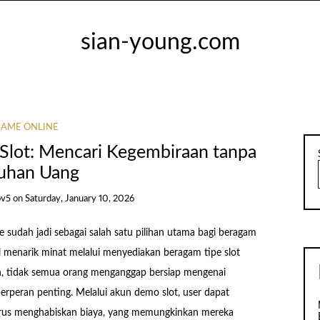
sian-young.com
AME ONLINE
Slot: Mencari Kegembiraan tanpa
uhan Uang
v5
on
Saturday, January 10, 2026
 sudah jadi sebagai salah satu pilihan utama bagi beragam
il menarik minat melalui menyediakan beragam tipe slot
, tidak semua orang menganggap bersiap mengenai
 berperan penting. Melalui akun demo slot, user dapat
rus menghabiskan biaya, yang memungkinkan mereka