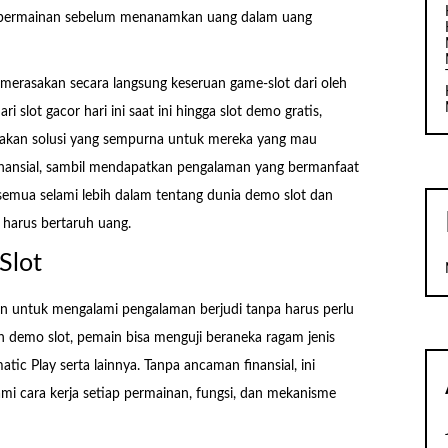
a permainan sebelum menanamkan uang dalam uang
merasakan secara langsung keseruan game-slot dari oleh
 slot gacor hari ini saat ini hingga slot demo gratis,
rupakan solusi yang sempurna untuk mereka yang mau
ansial, sambil mendapatkan pengalaman yang bermanfaat
semua selami lebih dalam tentang dunia demo slot dan
harus bertaruh uang.
Slot
 untuk mengalami pengalaman berjudi tanpa harus perlu
 demo slot, pemain bisa menguji beraneka ragam jenis
tic Play serta lainnya. Tanpa ancaman finansial, ini
cara kerja setiap permainan, fungsi, dan mekanisme