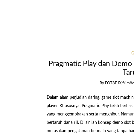
G
Pragmatic Play dan Demo 
Tar
By
FOT8EJXjf0m8o
Dalam alam perjudian daring, game slot machine
player. Khususnya, Pragmatic Play telah berhas
yang menggembirakan serta menghibur. Namun
bertaruh dana riil. Di sinilah konsep demo slot
merasakan pengalaman bermain yang tanpa ha