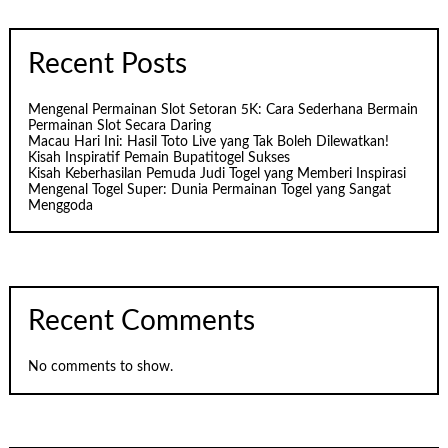
Recent Posts
Mengenal Permainan Slot Setoran 5K: Cara Sederhana Bermain
Permainan Slot Secara Daring
Macau Hari Ini: Hasil Toto Live yang Tak Boleh Dilewatkan!
Kisah Inspiratif Pemain Bupatitogel Sukses
Kisah Keberhasilan Pemuda Judi Togel yang Memberi Inspirasi
Mengenal Togel Super: Dunia Permainan Togel yang Sangat
Menggoda
Recent Comments
No comments to show.