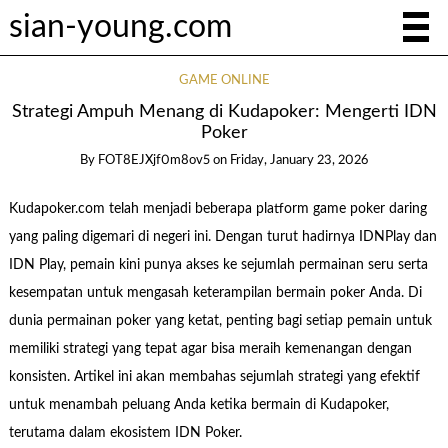
sian-young.com
GAME ONLINE
Strategi Ampuh Menang di Kudapoker: Mengerti IDN
Poker
By
FOT8EJXjf0m8ov5
on
Friday, January 23, 2026
Kudapoker.com telah menjadi beberapa platform game poker daring
yang paling digemari di negeri ini. Dengan turut hadirnya IDNPlay dan
IDN Play, pemain kini punya akses ke sejumlah permainan seru serta
kesempatan untuk mengasah keterampilan bermain poker Anda. Di
dunia permainan poker yang ketat, penting bagi setiap pemain untuk
memiliki strategi yang tepat agar bisa meraih kemenangan dengan
konsisten. Artikel ini akan membahas sejumlah strategi yang efektif
untuk menambah peluang Anda ketika bermain di Kudapoker,
terutama dalam ekosistem IDN Poker.