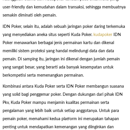
user-friendly dan kemudahan dalam transaksi, sehingga membuatnya
semakin diminati oleh pemain.
IDN Poker, selain itu, adalah sebuah jaringan poker daring terkemuka
yang menyediakan aneka situs seperti Kuda Poker.
kudapoker
IDN
Poker menawarkan berbagai jenis permainan kartu dan dikenal
memiliki sistem proteksi yang handal melindungi data dan data
pemain. Di samping itu, jaringan ini dikenal dengan jumlah pemain
yang sangat besar, yang berarti ada banyak kesempatan untuk
berkompetisi serta memenangkan permainan.
Kombinasi antara Kuda Poker serta IDN Poker membangun suasana
yang solid bagi penggemar poker. Dengan dukungan dari pihak IDN
Pkv, Kuda Poker mampu menjamin kualitas permainan serta
pengalaman yang lebih baik untuk setiap anggotanya. Untuk para
pemain poker, memahami kedua platform ini merupakan tahapan
penting untuk mendapatkan kemenangan yang diinginkan dan